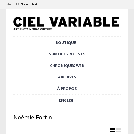
Accueil
>
Noémie Fortin
Aller
BOUTIQUE
Menu principal
au
contenu
NUMÉROS RÉCENTS
principal
CHRONIQUES WEB
ARCHIVES
À PROPOS
ENGLISH
Noémie Fortin