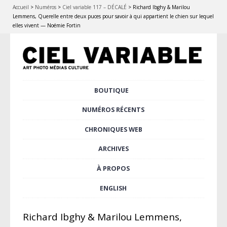
Accueil
>
Numéros
>
Ciel variable 117 – DÉCALÉ
>
Richard Ibghy & Marilou
Lemmens, Querelle entre deux puces pour savoir à qui appartient le chien sur lequel
elles vivent — Noémie Fortin
Aller
BOUTIQUE
Menu principal
au
contenu
NUMÉROS RÉCENTS
principal
CHRONIQUES WEB
ARCHIVES
À PROPOS
ENGLISH
Richard Ibghy & Marilou Lemmens,