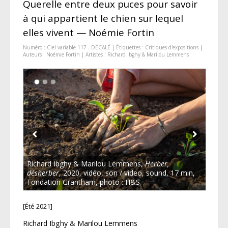
Querelle entre deux puces pour savoir
à qui appartient le chien sur lequel
elles vivent — Noémie Fortin
Numéro :
Ciel variable 117 - DÉCALÉ
| Étiquettes :
Critiques d'expositions
|
Auteurs :
Noémie Fortin
| Artistes :
Richard Ibghy & Marilou Lemmens
Richard Ibghy & Marilou Lemmens,
Herber,
désherber
, 2020, vidéo, son / video, sound, 17 min,
Fondation Grantham, photo : H&S
[Été 2021]
Richard Ibghy & Marilou Lemmens