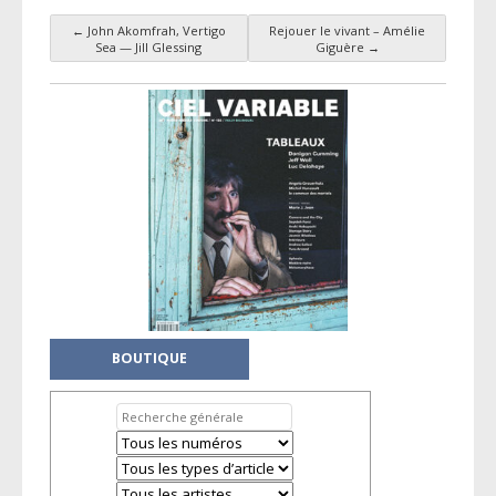
←
John Akomfrah, Vertigo
Rejouer le vivant – Amélie
Navigation des articles
Sea — Jill Glessing
Giguère
→
BOUTIQUE