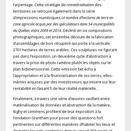
l’arpentage. Cette stratégie de
rematérialisation
des
territoires se retrouve également dans la série
d’impressions numériques
Le nombre d’hectares de terre en
zone agricole acquis par des spéculateurs dans 54 municipalités
du Québec entre 2009 et 2014
. Décliné en six compositions
photographiques, cet ensemble découle de la fabrication
d’assemblages de bois récupéré qui porte à la verticale
2701 hectares de terres arables. Ces sculptures ne figurant
pas dans l’exposition, un deuxième cycle d’abstraction à
travers la prise de photo ramène plutôt les objets sur le
plan bidimensionnel. Cette omission fait écho à
l’appropria
tion et à la financiarisation de ces terres,
elles-
mêmes acquises par des investisseurs qui misent sur leur
rentabilité en faisant fi de leur réalité matérielle.
Finalement, à travers une série d’œuvres vacillant entre
matérialisation de données et abstraction de la matière,
Ibghy et Lemmens profitent de leur exposition à la
Fondation Grantham pour poser des questions fort
pertinentes sur différentes manières d’habiter les lieux et
de traiter les sols, explorées depuis
une réalité rurale et