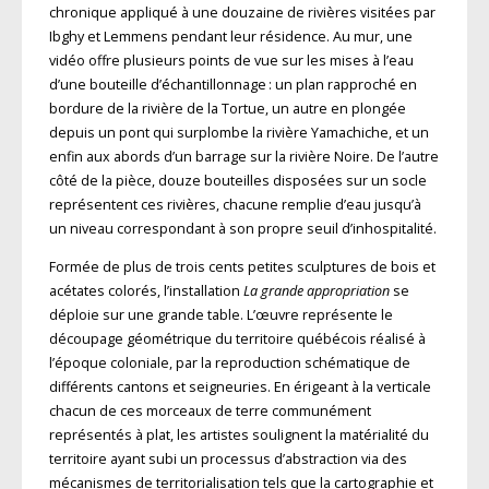
chronique appliqué à une douzaine de rivières visitées par
Ibghy et Lemmens pendant leur résidence. Au mur, une
vi
déo offre plusieurs points de vue sur les
mises à l’eau
d’une bouteille d’échantillonnage : un plan rapproché en
bordure de la rivière de la Tortue, un autre en plongée
depuis un pont qui surplombe la rivière Yamachiche, et un
enfin aux abords d’un barrage sur la rivière Noire. De l’autre
côté de la pièce, douze bouteilles disposées sur un socle
représen­tent ces rivières, chacune remplie d’eau jusqu’à
un niveau correspondant à son propre seuil d’inhospitalité.
Formée de plus de trois cents petites sculptures de bois et
acétates colorés, l’installation
La grande appropriation
se
déploie sur une grande table. L’œuvre représente le
découpage géométrique du territoire québécois réalisé à
l’époque coloniale, par la reproduction schématique de
différents cantons et seigneuries. En érigeant à la verticale
chacun de ces morceaux de terre communément
représentés à plat, les artistes souli­gnent la matérialité du
territoire ayant subi un processus d’abstraction via des
mécanismes de territorialisation tels que la cartographie et