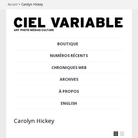
Accueil
>
Carolyn Hickey
Aller
BOUTIQUE
Menu principal
au
contenu
NUMÉROS RÉCENTS
principal
CHRONIQUES WEB
ARCHIVES
À PROPOS
ENGLISH
Carolyn Hickey