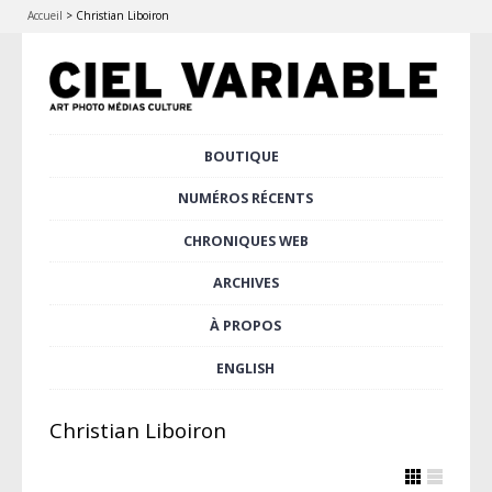
Accueil
>
Christian Liboiron
Aller
BOUTIQUE
Menu principal
au
contenu
NUMÉROS RÉCENTS
principal
CHRONIQUES WEB
ARCHIVES
À PROPOS
ENGLISH
Christian Liboiron