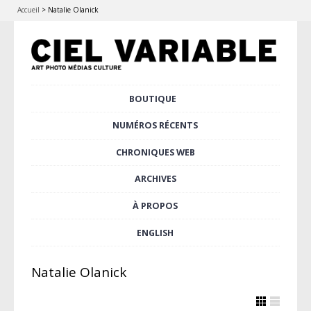
Accueil
>
Natalie Olanick
Aller
BOUTIQUE
Menu principal
au
contenu
NUMÉROS RÉCENTS
principal
CHRONIQUES WEB
ARCHIVES
À PROPOS
ENGLISH
Natalie Olanick