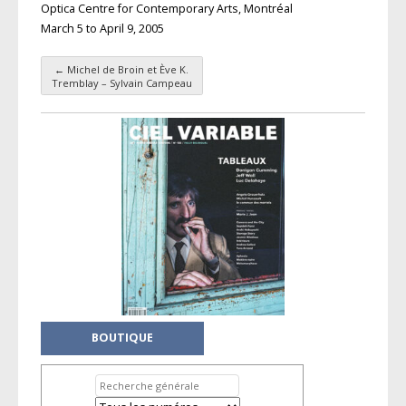
Optica Centre for Contemporary Arts, Montréal
March 5 to April 9, 2005
←
Michel de Broin et Ève K.
Navigation des articles
Tremblay – Sylvain Campeau
BOUTIQUE