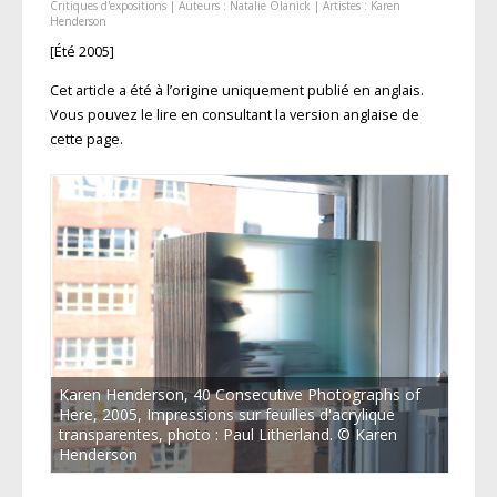
Critiques d'expositions
| Auteurs :
Natalie Olanick
| Artistes :
Karen
Henderson
[Été 2005]
Cet article a été à l’origine uniquement publié en anglais.
Vous pouvez le lire en consultant la version anglaise de
cette page.
Karen Henderson, 40 Consecutive Photographs of
Here, 2005, Impressions sur feuilles d'acrylique
transparentes, photo : Paul Litherland. © Karen
Henderson