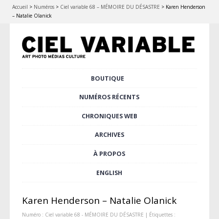
Accueil
>
Numéros
>
Ciel variable 68 – MÉMOIRE DU DÉSASTRE
>
Karen Henderson
– Natalie Olanick
Aller
BOUTIQUE
Menu principal
au
contenu
NUMÉROS RÉCENTS
principal
CHRONIQUES WEB
ARCHIVES
À PROPOS
ENGLISH
Karen Henderson – Natalie Olanick
Numéro :
Ciel variable 68 - MÉMOIRE DU DÉSASTRE
| Étiquettes :