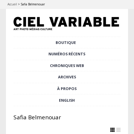
Accueil
>
Safia Belmenouar
Aller
BOUTIQUE
Menu principal
au
contenu
NUMÉROS RÉCENTS
principal
CHRONIQUES WEB
ARCHIVES
À PROPOS
ENGLISH
Safia Belmenouar