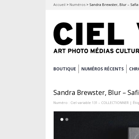
Accueil
>
Numéros
>
Sandra Brewster, Blur – Saf
Aller
BOUTIQUE
NUMÉROS RÉCENTS
CHR
Menu principal
au
contenu
Sandra Brewster, Blur – Sa
principal
Numéro :
Ciel variable 131 – COLLECTIONNER
| Étiq