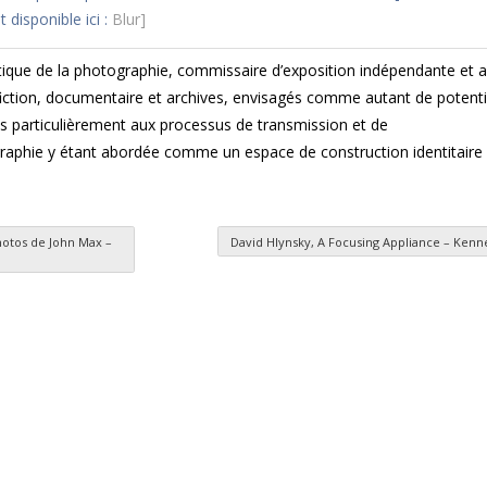
 disponible ici :
Blur]
ique de la photographie, commissaire d’exposition indépendante et a
fiction, documentaire et archives, envisagés comme autant de potenti
lus particulièrement aux processus de transmission et de
ographie y étant abordée comme un espace de construction identitaire 
hotos de John Max –
David Hlynsky, A Focusing Appliance – Ken
es