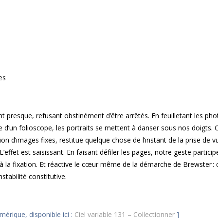
es
nt presque, refusant obstinément
d’être arrêtés. En feuilletant les ph
e d’un folioscope, les portraits se mettent à danser sous nos doigts. 
ion d’images fixes, restitue quelque
chose de l’instant de la prise de v
effet est saisissant. En faisant
défiler les pages, notre geste particip
 la fixation. Et réactive le cœur même de la démarche de Brewster : 
tabilité constitutive.
érique, disponible ici :
Ciel variable 131 – Collectionner
]