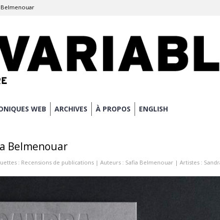
ia Belmenouar
ONIQUES WEB
ARCHIVES
À PROPOS
ENGLISH
fia Belmenouar
uettes :
Recensions de publications
| Auteurs :
Safia Belmenouar
| Artistes :
Sandr