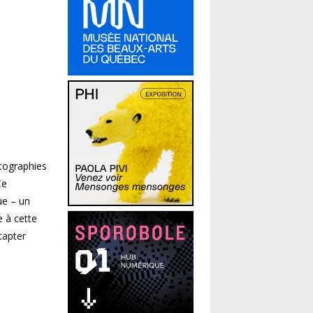
otographies
Ce
ue – un
e à cette
capter