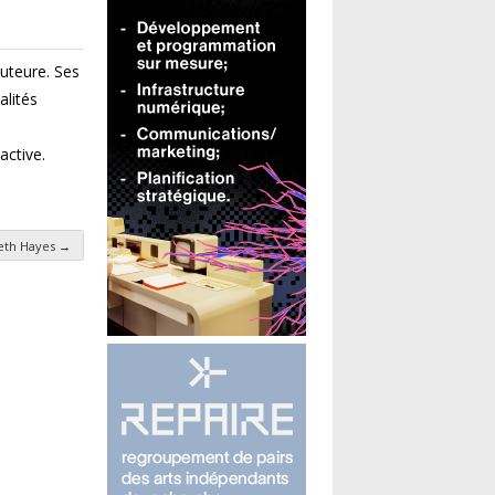
uteure. Ses
alités
active.
neth Hayes
→