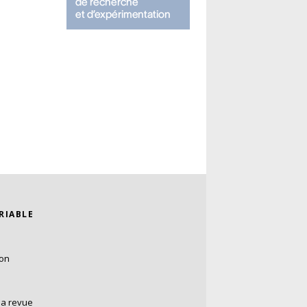
ARIABLE
ion
la revue