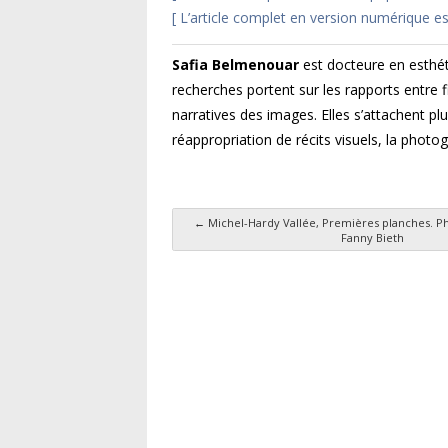
[ L’article complet en version numérique est
Safia Belmenouar
est docteure en esthét
recherches portent sur les rapports entre 
narratives des images. Elles s’attachent p
réappropriation de récits visuels, la phot
←
Michel-Hardy Vallée, Premières planches. P
Fanny Bieth
Navigation des articl