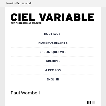
Accueil
>
Paul Wombell
Aller
BOUTIQUE
Menu principal
au
contenu
NUMÉROS RÉCENTS
principal
CHRONIQUES WEB
ARCHIVES
À PROPOS
ENGLISH
Paul Wombell