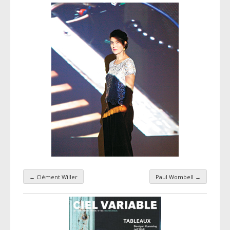
←
Clément Willer
Paul Wombell
→
Navigation par taxonomie