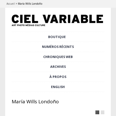
Accueil
>
María Wills Londoño
Aller
BOUTIQUE
Menu principal
au
contenu
NUMÉROS RÉCENTS
principal
CHRONIQUES WEB
ARCHIVES
À PROPOS
ENGLISH
María Wills Londoño