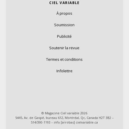
CIEL VARIABLE
À propos
Soumission
Publicité
Soutenir la revue
Termes et conditions
Infolettre
© Magazine Ciel variable 2026
5445, Av. de Gaspé, bureau 612, Montréal, Qc, Canada H2T 3B2 –
514/390-1193 – info [arrobas] cielvariable.ca