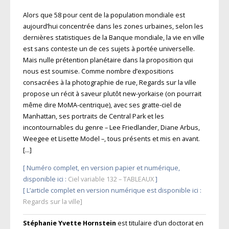
Alors que 58 pour cent de la population mondiale est
aujourd’hui concentrée dans
les zones urbaines, selon les
dernières
statistiques de la Banque mondiale, la vie en ville
est sans conteste un de ces sujets à portée universelle.
Mais nulle prétention
planétaire dans la proposition qui
nous
est soumise. Comme nombre d’expositions
consacrées à la photographie de
rue, Regards sur la ville
propose un récit à saveur plutôt new-yorkaise (on pourrait
même dire MoMA-centrique), avec ses gratte-ciel de
Manhattan, ses portraits de Central Park et les
incontournables
du genre – Lee Friedlander, Diane Arbus,
Weegee et Lisette Model –, tous présents
et mis en avant.
[…]
[ Numéro complet, en version papier et numérique,
disponible ici :
Ciel variable 132 – TABLEAUX
]
[ L’article complet en version numérique est disponible ici :
Regards sur la ville]
Stéphanie Yvette Hornstein
est titulaire d’un doctorat en