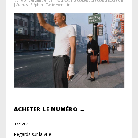
Numéro :
Ciel variable 132 - TABLEAUX
| Étiquettes :
Critiques d'expositions
| Auteurs :
Stéphanie Yvette Hornstein
ACHETER LE NUMÉRO →
[Été 2026]
Regards sur la ville