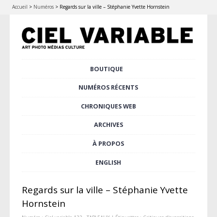
Accueil
>
Numéros
>
Regards sur la ville – Stéphanie Yvette Hornstein
Aller
BOUTIQUE
Menu principal
au
contenu
NUMÉROS RÉCENTS
principal
CHRONIQUES WEB
ARCHIVES
À PROPOS
ENGLISH
Regards sur la ville – Stéphanie Yvette
Hornstein