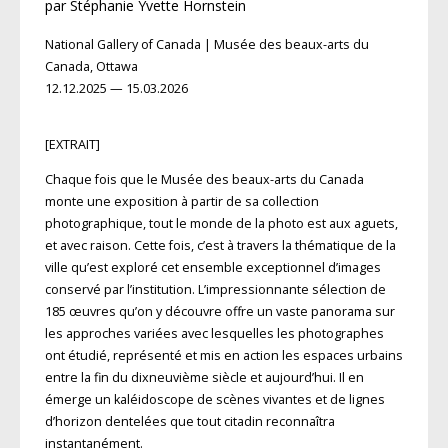
par Stéphanie Yvette Hornstein
National Gallery of Canada | Musée des beaux-arts du
Canada, Ottawa
12.12.2025
—
15.03.2026
[EXTRAIT]
Chaque fois que le Musée des beaux-arts du Canada
monte une exposition à partir
de sa collection
photographique, tout
le monde de la photo est aux aguets,
et avec raison. Cette fois, c’est à travers la thématique de la
ville qu’est exploré cet
ensemble exceptionnel d’images
conservé
par l’institution. L’impressionnante sélec
tion de
185 œuvres qu’on y découvre offre
un vaste panorama sur
les approches variées avec lesquelles les photographes
ont étudié, représenté et mis en action les espaces urbains
entre la fin du dix­neuvième siècle et aujourd’hui. Il en
émerge un kaléidoscope de scènes vi
vantes et de lignes
d’horizon dentelées que tout citadin reconnaîtra
instantanément.