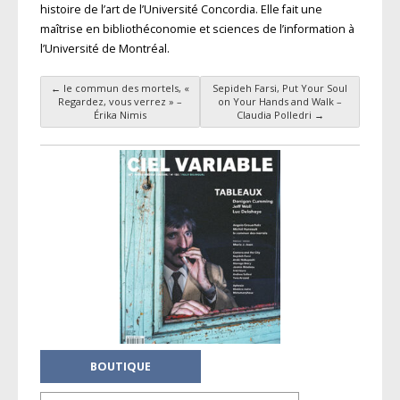
histoire de l’art de l’Université Concordia. Elle fait une
maîtrise en biblio­théconomie et sciences de l’information à
l’Université de Montréal.
←
le commun des mortels, «
Sepideh Farsi, Put Your Soul
Navigation des articles
Regardez, vous verrez » –
on Your Hands and Walk –
Érika Nimis
Claudia Polledri
→
BOUTIQUE