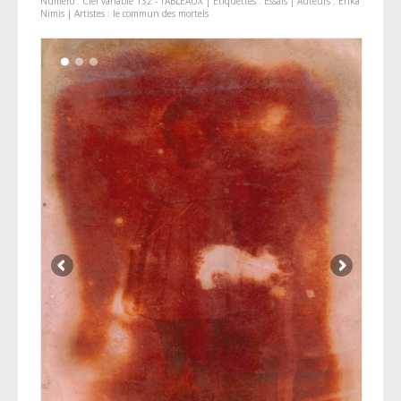
Numéro :
Ciel variable 132 - TABLEAUX
| Étiquettes :
Essais
| Auteurs :
Erika
Nimis
| Artistes :
le commun des mortels