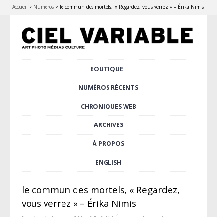
Accueil
>
Numéros
>
le commun des mortels, « Regardez, vous verrez » – Érika Nimis
Aller
BOUTIQUE
Menu principal
au
contenu
NUMÉROS RÉCENTS
principal
CHRONIQUES WEB
ARCHIVES
À PROPOS
ENGLISH
le commun des mortels, « Regardez,
vous verrez » – Érika Nimis