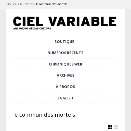
Accueil
>
Numéros
>
le commun des mortels
Aller
BOUTIQUE
Menu principal
au
contenu
NUMÉROS RÉCENTS
principal
CHRONIQUES WEB
ARCHIVES
À PROPOS
ENGLISH
le commun des mortels