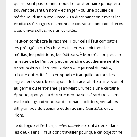
qui-ne-sont-pas-comme-nous. Le fonctionnaire paniquera
souvent devant un nom « étranger » ou une bouille de
métèque, d’une autre « race ». La discrimination envers les
étudiants étrangers est monnaie courante dans nos chères
cités universelles, nos universités.
Peut-on combattre le racisme? Pour cela il faut combattre
les préjugés ancrés chez les faiseurs d’opinions: les
médias, les politiciens, les éditeurs. À Montréal, on peut lire
la revue de Le Pen, on peut entendre quotidiennement le
pensum d’un Gilles Proulx dans « Le journal du midi »,
tribune qui incite à la xénophobie tranquille où tous les
ingrédients sont bons: appel de la race, alerte à l’invasion et
au germe du terrorisme. Jean-Marc Brunet. à une certaine
époque, appuyait la doctrine néo-nazie. Gérard De Villiers
est le plus grand vendeur de romans policiers, véritables
dithyrambes du sexisme et du racisme (voir
S.A.S.
chez
Plon).
Le dialogue et l’échange
interculturels
se font à deux, dans
les deux sens. Il faut donc travailler pour que cet objectif ne