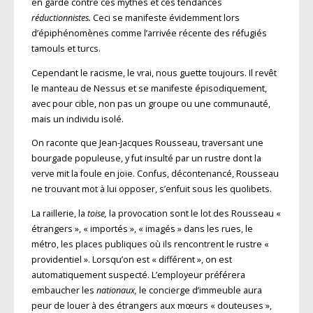
en garde contre ces mythes et ces tendances
réductionnistes.
Ceci se manifeste évidemment lors
d’épiphénomènes comme l’arrivée récente des réfugiés
tamouls et turcs.
Cependant le racisme, le vrai, nous guette toujours. Il revêt
le manteau de Nessus et se manifeste épisodiquement,
avec pour cible, non pas un groupe ou une communauté,
mais un individu isolé.
On raconte que Jean-Jacques Rousseau, traversant une
bourgade populeuse, y fut insulté par un rustre dont la
verve mit la foule en joie. Confus, décontenancé, Rousseau
ne trouvant mot à lui opposer, s’enfuit sous les quolibets.
La raillerie, la
toise,
la provocation sont le lot des Rousseau «
étrangers », « importés », « imagés » dans les rues, le
métro, les places publiques où ils rencontrent le rustre «
providentiel ». Lorsqu’on est « différent », on est
automatiquement suspecté. L’employeur préférera
embaucher les
nationaux,
le concierge d’immeuble aura
peur de louer à des étrangers aux mœurs « douteuses »,