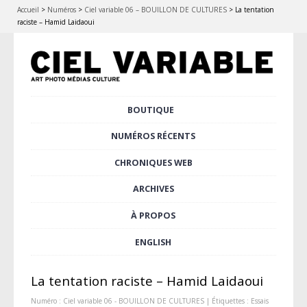
Accueil
>
Numéros
>
Ciel variable 06 – BOUILLON DE CULTURES
>
La tentation
raciste – Hamid Laidaoui
Aller
BOUTIQUE
Menu principal
au
contenu
NUMÉROS RÉCENTS
principal
CHRONIQUES WEB
ARCHIVES
À PROPOS
ENGLISH
La tentation raciste – Hamid Laidaoui
Numéro :
Ciel variable 06 - BOUILLON DE CULTURES
| Étiquettes :
Essais