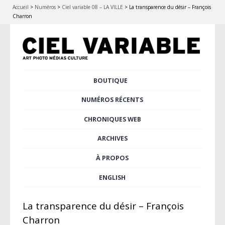
Accueil
>
Numéros
>
Ciel variable 08 – LA VILLE
>
La transparence du désir – François
Charron
Aller
BOUTIQUE
Menu principal
au
contenu
NUMÉROS RÉCENTS
principal
CHRONIQUES WEB
ARCHIVES
À PROPOS
ENGLISH
La transparence du désir – François
Charron