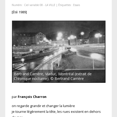
Numéro :
Ciel variable 08 - LA VILLE
| Étiquettes :
Essais
[Été 1989]
Bertrand Carrière, Viaduc, Montréal (extrait de
Chronique nocturne). © Bertrand Carrière
par
François Charron
on regarde grandir et changer la lumière
je tourne légèrement la tête, les rues existent en dehors