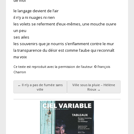
de moi
le langage devient de l’air
il n’y a ni nuages ni rien
les volets se referment d’eux-mêmes, une mouche ouvre
un peu
ses ailes
les souvenirs que je nourris s’enflamment contre le mur
la transparence du désir est comme l’aube qui reconnaît
ma voix
Ce texte est reproduit avec la permission de l’auteur. © François
Charron
←
Il n’y a pas de fumée sans
Ville sous la pluie – Hélène
Navigation des articles
ville
Rioux
→