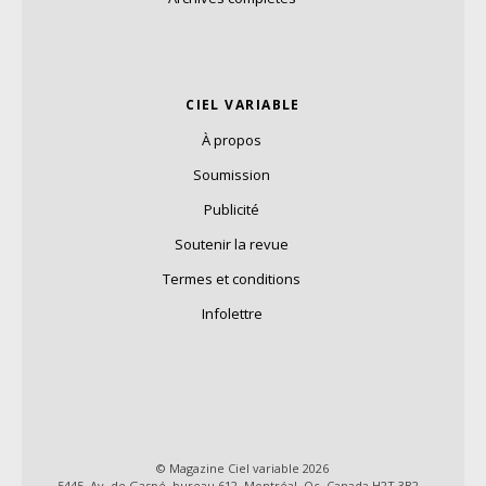
CIEL VARIABLE
À propos
Soumission
Publicité
Soutenir la revue
Termes et conditions
Infolettre
© Magazine Ciel variable 2026
5445, Av. de Gaspé, bureau 612, Montréal, Qc, Canada H2T 3B2 –