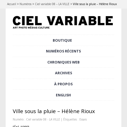
Accueil
>
Numéros
>
Ciel variable 08 – LA VILLE
>
Ville sous la pluie – Hélène Rioux
Aller
BOUTIQUE
Menu principal
au
contenu
NUMÉROS RÉCENTS
principal
CHRONIQUES WEB
ARCHIVES
À PROPOS
ENGLISH
Ville sous la pluie – Hélène Rioux
Numéro :
Ciel variable 08 - LA VILLE
| Étiquettes :
Essais