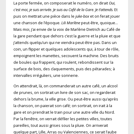
La porte fermée, on composerait le numéro, on dirait
Oui,
c’est moi, je suis arrivée. Je suis au Café de la Gare. Je t’attends.
Et
puis on mettrait une pièce dans le
juke-box
et on ferait jouer
une chanson de l’époque.
Lili Marlène
peut-être, quoique…
Mais moi, j’ai envie de la voix de Marlène Dietrich au Café de
la gare pendant que dehors c’est la guerre et la pluie et que
j’attends quelqu’un qui ne viendra peut-être pas. Dans un
coin, un flipper et quelques adolescents qui, à tour de rôle,
empoignent les manettes, secouent la machine. Des bruits
de boules qui frappent, qui roulent, rebondissent sur la
surface de bois, des claquements, puis des pétarades; à
intervalles irréguliers, une sonnerie.
On attendrait, là, on commanderait un autre café, un alcool
de prunes, on sortirait un livre de son sac, on regarderait
dehors la brume, la ville grise. Ou peut-être aussi qu’après
la chanson, on paierait son café; on sortirait, on irait à la
gare et on prendrait le train pour une autre ville du Nord.
Par la fenêtre, on verrait défiler les petites villes, toutes
pareilles, tout aussi grises sous la pluie. On arriverait
quelque part, Lille, Arras ou Valenciennes, ce serait l’aube