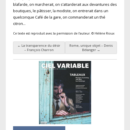
blafarde, on marcherait, on s’attarderait aux devantures des
boutiques, le pâtisser, la modiste, on entrerait dans un
quelconque Café de la gare, on commanderait un thé
citron…
Ce texte est reproduit avec la permission de l’auteur. © Hélène Rioux
←
La transparence du désir
Rome, unique objet – Denis
Navigation des articles
– François Charron
Bélanger
→