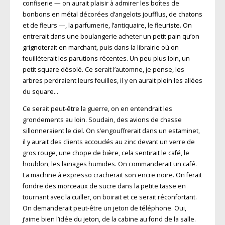
confiserie — on aurait plaisir à admirer les boîtes de
bonbons en métal décorées d’angelots joufflus, de chatons
et de fleurs —, la parfumerie, l’antiquaire, le fleuriste. On
entrerait dans une boulangerie acheter un petit pain qu’on
grignoterait en marchant, puis dans la librairie où on
feuillèterait les parutions récentes. Un peu plus loin, un
petit square désolé. Ce serait l’automne, je pense, les
arbres perdraient leurs feuilles, il y en aurait plein les allées
du square…
Ce serait peut-être la guerre, on en entendrait les
grondements au loin. Soudain, des avions de chasse
sillonneraient le ciel. On s’engouffrerait dans un estaminet,
il y aurait des clients accoudés au zinc devant un verre de
gros rouge, une chope de bière, cela sentirait le café, le
houblon, les lainages humides. On commanderait un café.
La machine à expresso cracherait son encre noire. On ferait
fondre des morceaux de sucre dans la petite tasse en
tournant avec la cuiller, on boirait et ce serait réconfortant.
On demanderait peut-être un jeton de téléphone. Oui,
j’aime bien l’idée du jeton, de la cabine au fond de la salle.