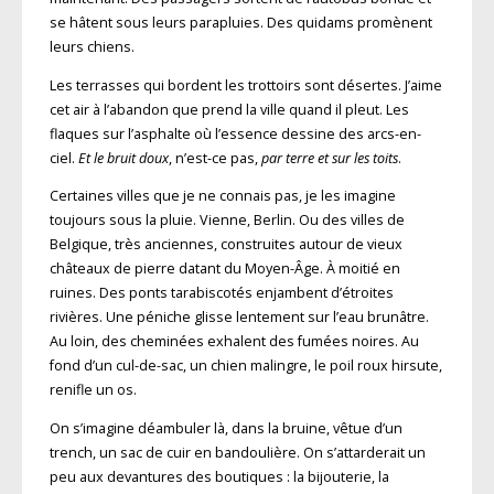
se hâtent sous leurs parapluies. Des quidams promènent
leurs chiens.
Les terrasses qui bordent les trottoirs sont désertes. J’aime
cet air à l’abandon que prend la ville quand il pleut. Les
flaques sur l’asphalte où l’essence dessine des arcs-en-
ciel.
Et le bruit doux
, n’est-ce pas,
par terre et sur les toits
.
Certaines villes que je ne connais pas, je les imagine
toujours sous la pluie. Vienne, Berlin. Ou des villes de
Belgique, très anciennes, construites autour de vieux
châteaux de pierre datant du Moyen-Âge. À moitié en
ruines. Des ponts tarabiscotés enjambent d’étroites
rivières. Une péniche glisse lentement sur l’eau brunâtre.
Au loin, des cheminées exhalent des fumées noires. Au
fond d’un cul-de-sac, un chien malingre, le poil roux hirsute,
renifle un os.
On s’imagine déambuler là, dans la bruine, vêtue d’un
trench, un sac de cuir en bandoulière. On s’attarderait un
peu aux devantures des boutiques : la bijouterie, la