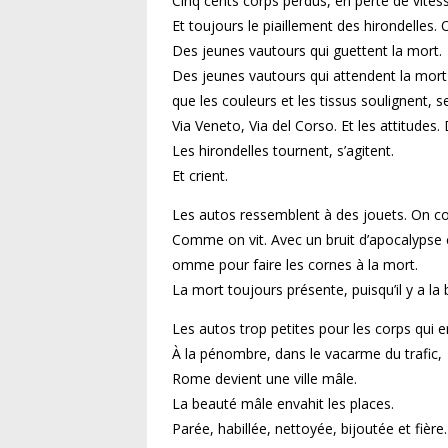
Cinq cents corps perdus, en perte de vites
Et toujours le piaillement des hirondelles.
Des jeunes vautours qui guettent la mort.
Des jeunes vautours qui attendent la mor
que les couleurs et les tissus soulignent, se
Via Veneto, Via del Corso. Et les attitudes. 
Les hirondelles tournent, s’agitent.
Et crient.
Les autos ressemblent à des jouets. On con
Comme on vit. Avec un bruit d’apocalypse 
omme pour faire les cornes à la mort.
La mort toujours présente, puisqu’il y a la
Les autos trop petites pour les corps qui e
À la pénombre, dans le vacarme du trafic,
Rome devient une ville mâle.
La beauté mâle envahit les places.
Parée, habillée, nettoyée, bijoutée et fière.