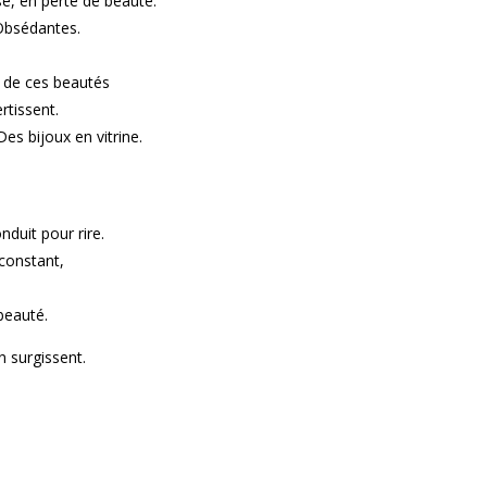
se, en perte de beauté.
 Obsédantes.
t de ces beautés
rtissent.
Des bijoux en vitrine.
duit pour rire.
constant,
 beauté.
n surgissent.