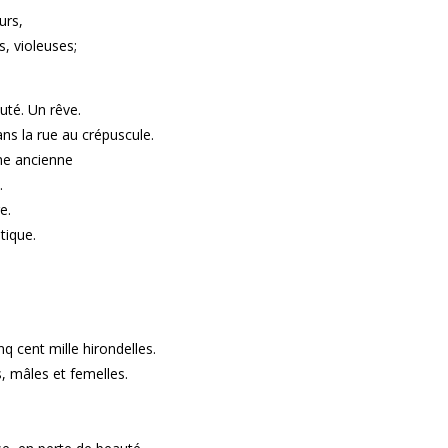
urs,
, violeuses;
uté. Un rêve.
s la rue au crépuscule.
me ancienne
.
e.
tique.
q cent mille hirondelles.
, mâles et femelles.