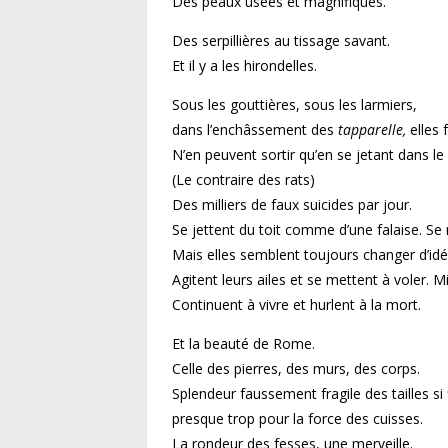
Des peaux usées et magnifiques.
Des serpillières au tissage savant.
Et il y a les hirondelles.
Sous les gouttières, sous les larmiers,
dans l’enchâssement des
tapparelle,
elles f
N’en peuvent sortir qu’en se jetant dans le 
(Le contraire des rats)
Des milliers de faux suicides par jour.
Se jettent du toit comme d’une falaise. Se n
Mais elles semblent toujours changer d’idé
Agitent leurs ailes et se mettent à voler. 
Continuent à vivre et hurlent à la mort.
Et la beauté de Rome.
Celle des pierres, des murs, des corps.
Splendeur faussement fragile des tailles si 
presque trop pour la force des cuisses.
La rondeur des fesses, une merveille.