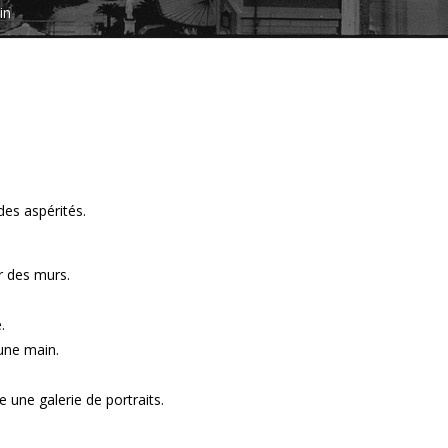
in
des aspérités.
ur des murs.
.
une main.
une galerie de portraits.