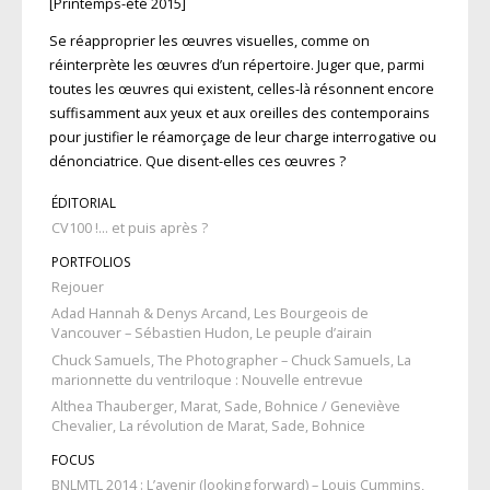
[Printemps-été 2015]
Se réapproprier les œuvres visuelles, comme on
réinterprète les œuvres d’un répertoire. Juger que, parmi
toutes les œuvres qui existent, celles-là résonnent encore
suffisamment aux yeux et aux oreilles des contemporains
pour justifier le réamorçage de leur charge interrogative ou
dénonciatrice. Que disent-elles ces œuvres ?
ÉDITORIAL
CV100 !… et puis après ?
PORTFOLIOS
Rejouer
Adad Hannah & Denys Arcand, Les Bourgeois de
Vancouver – Sébastien Hudon, Le peuple d’airain
Chuck Samuels, The Photographer – Chuck Samuels, La
marionnette du ventriloque : Nouvelle entrevue
Althea Thauberger, Marat, Sade, Bohnice / Geneviève
Chevalier, La révolution de Marat, Sade, Bohnice
FOCUS
BNLMTL 2014 : L’avenir (looking forward) – Louis Cummins,