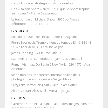
Géopolitique et stratégies institutionnelles
Une « saison photo » au MNBAQ : quelle photographie
au musée ? – Pierre Dessureault
La torsion selon Michael Snow : 1956 ou l’image
déformée – Robert Fones
EXPOSITIONS
Richard Mosse, The Enclave – Zoë Tousignant
Pierre Bourgault, Tremblement du temps : 83 40 N 30 41
O / 47 12 N 70 16 O – Caroline Gagné
James Benning – Guillaume Lafleur
Kathleen Ritter, Camoufleurs – James D. Campbell
Roman Vishniac, De Berlin à New York, 1920-1975 – Ada
Ackerman
5e édition des Rencontres internationales de la
photographie en Gaspésie – Serge Allaire
Suzy Lake, Introducing Suzy Lake – Sam Cotter
Akram Zaatari, All Is Well – Mirna Boyadjian
LECTURES
Catherine Grenier, La manipulation des images dans l’art