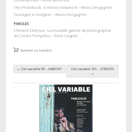
contemporain – Anne Bénichou
The Photobook : A History Volume III – Alexis Desgagnés
Ouvrages à souligner – Alexis Desgagnés
PAROLES
Clément Chéroux : La nouvelle galerie de photographie
du Centre Pompidou – Rémi Coignet
Acheter ce numéro
←
Ciel variable 99 – HABITAT
Ciel variable 101 – STRATES
Navigation des articles
→