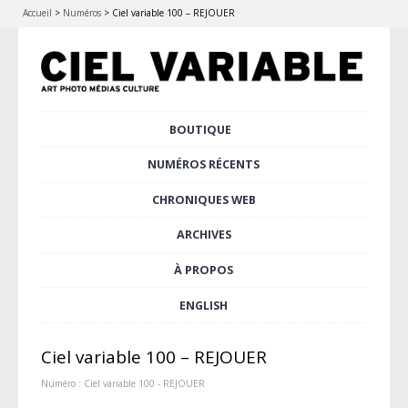
Accueil
>
Numéros
>
Ciel variable 100 – REJOUER
Aller
BOUTIQUE
Menu principal
au
contenu
NUMÉROS RÉCENTS
principal
CHRONIQUES WEB
ARCHIVES
À PROPOS
ENGLISH
Ciel variable 100 – REJOUER
Numéro :
Ciel variable 100 - REJOUER