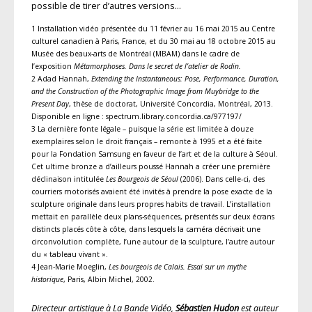
possible de tirer d’autres versions…
1 Installation vidéo présentée du 11 février au 16 mai 2015 au Centre
culturel canadien à Paris, France, et du 30 mai au 18 octobre 2015 au
Musée des beaux-arts de Montréal (MBAM) dans le cadre de
l’exposition
Métamorphoses. Dans le secret de l’atelier de Rodin.
2 Adad Hannah,
Extending the Instantaneous: Pose, Performance, Duration,
and the Construction of the Photographic Image from Muybridge to the
Present Day
, thèse de doctorat, Université Concordia, Montréal, 2013.
Disponible en ligne : spectrum.library.concordia.ca/977197/
3 La dernière fonte légale – puisque la série est limitée à douze
exemplaires selon le droit français – remonte à 1995 et a été faite
pour la Fondation Samsung en faveur de l’art et de la culture à Séoul.
Cet ultime bronze a d’ailleurs poussé Hannah a créer une première
déclinaison intitulée
Les Bourgeois de Séoul
(2006). Dans celle-ci, des
courriers motorisés avaient été invités à prendre la pose exacte de la
sculpture originale dans leurs propres habits de travail. L’installation
mettait en parallèle deux plans-séquences, présentés sur deux écrans
distincts placés côte à côte, dans lesquels la caméra décrivait une
circonvolution complète, l’une autour de la sculpture, l’autre autour
du « tableau vivant ».
4 Jean-Marie Moeglin,
Les bourgeois de Calais. Essai sur un mythe
historique
, Paris, Albin Michel, 2002.
Directeur artistique à La Bande Vidéo,
Sébastien Hudon
est auteur