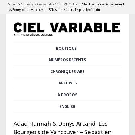
Accueil
>
Numéros
>
Ciel variable 100 – REJOUER
>
Adad Hannah & Denys Arcand,
Les Bourgeois de Vancouver – Sébastien Hudon, Le peuple d’airain
Aller
BOUTIQUE
Menu principal
au
contenu
NUMÉROS RÉCENTS
principal
CHRONIQUES WEB
ARCHIVES
À PROPOS
ENGLISH
Adad Hannah & Denys Arcand, Les
Bourgeois de Vancouver – Sébastien