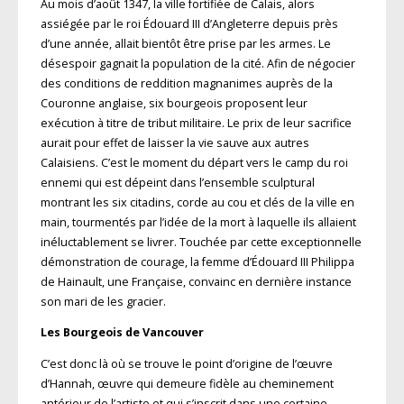
Au mois d’août 1347, la ville fortifiée de Calais, alors
assiégée par le roi Édouard III d’Angleterre depuis près
d’une année, allait bientôt être prise par les armes. Le
désespoir gagnait la population de la cité. Afin de négocier
des conditions de reddition magnanimes auprès de la
Couronne anglaise, six bourgeois proposent leur
exécution à titre de tribut militaire. Le prix de leur sacrifice
aurait pour effet de laisser la vie sauve aux autres
Calaisiens. C’est le moment du départ vers le camp du roi
ennemi qui est dépeint dans l’ensemble sculptural
montrant les six citadins, corde au cou et clés de la ville en
main, tourmentés par l’idée de la mort à laquelle ils allaient
inéluctablement se livrer. Touchée par cette exceptionnelle
démonstration de courage, la femme d’Édouard III Philippa
de Hainault, une Française, convainc en dernière instance
son mari de les gracier.
Les Bourgeois de Vancouver
C’est donc là où se trouve le point d’origine de l’œuvre
d’Hannah, œuvre qui demeure fidèle au cheminement
antérieur de l’artiste et qui s’inscrit dans une certaine