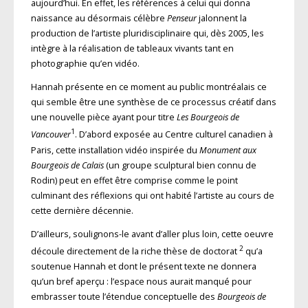
aujourd’hui. En effet, les références à celui qui donna
naissance au désormais célèbre
Penseur
jalonnent la
production de l’artiste pluridisciplinaire qui, dès 2005, les
intègre à la réalisation de tableaux vivants tant en
photographie qu’en vidéo.
Hannah présente en ce moment au public montréalais ce
qui semble être une synthèse de ce processus créatif dans
une nouvelle pièce ayant pour titre
Les Bourgeois de
1
Vancouver
. D’abord exposée au Centre culturel canadien à
Paris, cette installation vidéo inspirée du
Monument aux
Bourgeois de Calais
(un groupe sculptural bien connu de
Rodin) peut en effet être comprise comme le point
culminant des réflexions qui ont habité l’artiste au cours de
cette dernière décennie.
D’ailleurs, soulignons-le avant d’aller plus loin, cette oeuvre
2
découle directement de la riche thèse de doctorat
qu’a
soutenue Hannah et dont le présent texte ne donnera
qu’un bref aperçu : l’espace nous aurait manqué pour
embrasser toute l’étendue conceptuelle des
Bourgeois de