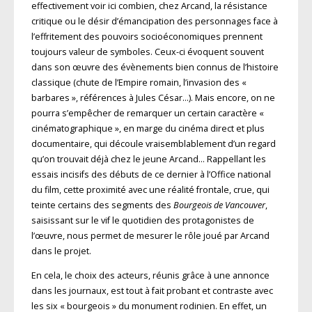
effectivement voir ici combien, chez Arcand, la résistance
critique ou le désir d’émancipation des personnages face à
l’effritement des pouvoirs socioéconomiques prennent
toujours valeur de symboles. Ceux-ci évoquent souvent
dans son œuvre des évènements bien connus de l’histoire
classique (chute de l’Empire romain, l’invasion des «
barbares », références à Jules César…). Mais encore, on ne
pourra s’empêcher de remarquer un certain caractère «
cinématographique », en marge du cinéma direct et plus
documentaire, qui découle vraisemblablement d’un regard
qu’on trouvait déjà chez le jeune Arcand… Rappellant les
essais incisifs des débuts de ce dernier à l’Office national
du film, cette proximité avec une réalité frontale, crue, qui
teinte certains des segments des
Bourgeois de Vancouver
,
saisissant sur le vif le quotidien des protagonistes de
l’œuvre, nous permet de mesurer le rôle joué par Arcand
dans le projet.
En cela, le choix des acteurs, réunis grâce à une annonce
dans les journaux, est tout à fait probant et contraste avec
les six « bourgeois » du monument rodinien. En effet, un