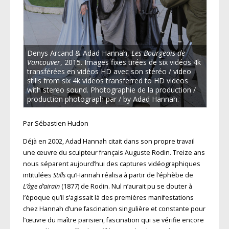
Denys Arcand & Adad Hannah,
Les Bourgeois de
Vancouver
, 2015. Images fixes tirées de six vidéos 4k
transférées en vidéos HD avec son stéréo / video
stills from six 4k videos transferred to HD videos
with stereo sound. Photographie de la production /
production photograph par / by Adad Hannah.
Par Sébastien Hudon
Déjà en 2002, Adad Hannah citait dans son propre travail
une œuvre du sculpteur français Auguste Rodin. Treize ans
nous séparent aujourd’hui des captures vidéographiques
intitulées
Stills
qu’Hannah réalisa à partir de l’éphèbe de
L’âge d’airain
(1877) de Rodin. Nul n’aurait pu se douter à
l’époque qu’il s’agissait là des premières manifestations
chez Hannah d’une fascination singulière et constante pour
l’œuvre du maître parisien, fascination qui se vérifie encore