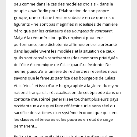
peu comme dans le cas des modèles choisis « dans le
peuple » par Rodin pour l’élaboration de son propre
groupe, une certaine tension subsiste en ce que ces «
figurants » ne sont pas magnifiés ni idéalisés de manière
héroïque par les créateurs des
Bourgeois de Vancouver
.
Malgré la rémunération qu’ils reçoivent pour leur
performance, une dichotomie affirmée entre la précarité
dans laquelle vivent les modèles et la situation de ceux
qu’ils sont censés représenter (des membres privilégiés
de l’élite économique de Calais) paraîtra évidente. De
même, puisqu’à la lumière de recherches récentes nous
savons que le fameux sacrifice des bourgeois de Calais
4
était feint
et issu d’une hagiographie à la gloire du mythe
national français, la réactualisation de cet épisode dans un
contexte d’austérité généralisée touchant plusieurs pays
occidentaux a de quoi faire réfléchir sur le sens réel du
sacrifice des victimes d’un système économique qui tient
les classes inférieures et les pauvres en état de siège
permanent…
Enfin, si Hannah avait déjà utilisé, dans
Les Bourgeois de