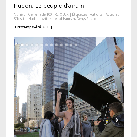
Hudon, Le peuple d’airain
Numéro :
Ciel variable 100 - REJOUER
| Étiquettes :
Portfolios
| Auteurs :
Sébastien Hudon
| Artistes :
Adad Hannah
,
Denys Arcand
[Printemps-été 2015]