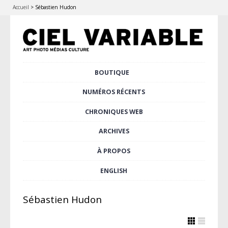
Accueil
>
Sébastien Hudon
Aller
BOUTIQUE
Menu principal
au
contenu
NUMÉROS RÉCENTS
principal
CHRONIQUES WEB
ARCHIVES
À PROPOS
ENGLISH
Sébastien Hudon