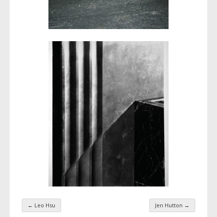
←
Leo Hsu
Jen Hutton
→
Navigation par taxonomie