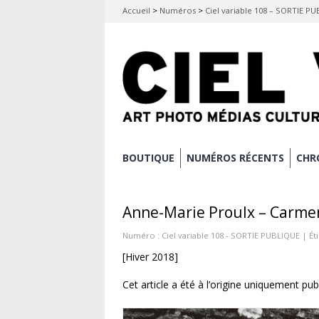
Accueil
>
Numéros
>
Ciel variable 108 – SORTIE P
Aller
BOUTIQUE
NUMÉROS RÉCENTS
CHR
Menu principal
au
contenu
Anne-Marie Proulx – Carmen
principal
Numéro :
Ciel variable 108 - SORTIE PUBLIQUE
| Ét
[Hiver 2018]
Cet article a été à l’origine uniquement pub