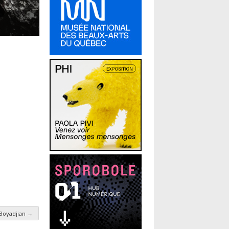
 Boyadjian
→