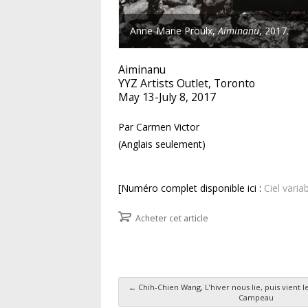
Anne-Marie Proulx,
Aiminanu
, 2017.
Aiminanu
YYZ Artists Outlet, Toronto
May 13-July 8, 2017
Par Carmen Victor
(Anglais seulement)
[Numéro complet disponible ici :
Ciel vari
Acheter cet article
←
Chih-Chien Wang, L’hiver nous lie, puis vient l
Campeau
Navigation des articl