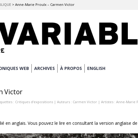
UBLIQUE
>
Anne-Marie Proulx – Carmen Victor
ONIQUES WEB
ARCHIVES
À PROPOS
ENGLISH
 Victor
iquettes :
Critiques d'expositions
| Auteurs :
Carmen Victor
| Artistes :
Anne-Marie 
lié en anglais. Vous pouvez le lire en consultant la version anglaise de