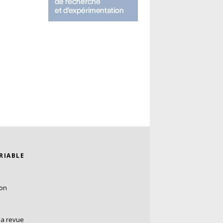
ARIABLE
ion
la revue