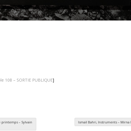
able 108 – SORTIE PUBLIQUE
]
e printemps – Sylvain
Ismaïl Bahri, Instruments – Mirna
es