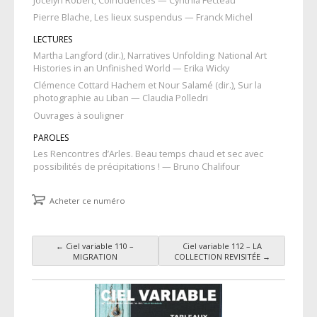
Jocelyn Robert, Coïncidences — Cynthia Fecteau
Pierre Blache, Les lieux suspendus — Franck Michel
LECTURES
Martha Langford (dir.), Narratives Unfolding: National Art
Histories in an Unfinished World — Erika Wicky
Clémence Cottard Hachem et Nour Salamé (dir.), Sur la
photographie au Liban — Claudia Polledri
Ouvrages à souligner
PAROLES
Les Rencontres d’Arles. Beau temps chaud et sec avec
possibilités de précipitations ! — Bruno Chalifour
Acheter ce numéro
←
Ciel variable 110 –
Ciel variable 112 – LA
Navigation des articles
MIGRATION
COLLECTION REVISITÉE
→