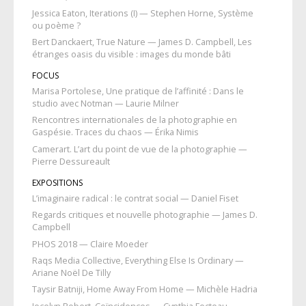
Jessica Eaton, Iterations (I) — Stephen Horne, Système
ou poème ?
Bert Danckaert, True Nature — James D. Campbell, Les
étranges oasis du visible : images du monde bâti
FOCUS
Marisa Portolese, Une pratique de l’affinité : Dans le
studio avec Notman — Laurie Milner
Rencontres internationales de la photographie en
Gaspésie. Traces du chaos — Érika Nimis
Camerart. L’art du point de vue de la photographie —
Pierre Dessureault
EXPOSITIONS
L’imaginaire radical : le contrat social — Daniel Fiset
Regards critiques et nouvelle photographie — James D.
Campbell
PHOS 2018 — Claire Moeder
Raqs Media Collective, Everything Else Is Ordinary —
Ariane Noël De Tilly
Taysir Batniji, Home Away From Home — Michèle Hadria