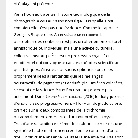
ni étalage ni prétexte.
Yann Pocreau traverse l’histoire technologique de la
photographie couleur sans nostalgie. Et rappelle ainsi
combien elle n’est pas une évidence. Comme le rappelle
Georges Roque dans
Art et science de la couleur
, la
perception des couleurs n’est pas un phénomène naturel,
anhistorique ou individuel, mais une activité culturelle,
2
collective, historique
. C’est un processus cognitif et
émotionnel qui convoque autant les théories scientifiques
qu’artistiques. Ainsi les questions optiques sont-elles
proprement liées à l’art tandis que les mélanges
soustractifs (de pigments) et additifs (de lumières colorées)
relèvent de la science. Yann Pocreau ne procède pas
autrement. Dans
Ce que le noir contient
(2016) le diptyque noir
d’encre laisse progressivement « filer » un dégradé coloré,
cyan et jaune, deux composantes de la trichromie,
paradoxalement génératrice d’un noir profond, abyssal.
Fruit d’une saturation extrême de couleurs, ce noir est une
synthèse hautement concentrée, tout le contraire d’un «
trou » noir, d’une absence. Seuls le jaune et le bleu se sont