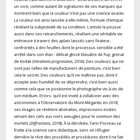
un ocre, comme autant de signatures de ces marques qui
montrent bien que la couleur n’est pas une science exacte.
La couleur est ainsi laissée à elle-même, formule chimique
révélant la subjectivité de sa condition. L’artiste la pousse
aussi dans ses retranchements, révélant une véritable vie
intérieure à travers des aplats laissés sans fixateur,
confrontés à des feuilles dont le processus sensible a été
arrêté dans son élan : délicat glissé bleuâtre de Fuji, grenat
de Kodak (
Variations progressives
, 2016). Des couleurs qui ne
sont pas celles de manufacturiers de peinture, c’est bien
cela le secret. Des couleurs qu’il ne maîtrise pas, dont il
accepte avec humilité de se déprendre, c’est bien aussi
comme cela que se positionne le photographe vis-à-vis de
son médium. Et lors- qu’il est invité à collaborer avec des
astronomes à l’Observatoire du Mont-Mégantic en 2018,
ses images se révèlent abstraites, impressions irisées
venant des ciels aux noirs aveugles pour le commun des
mortels (
Diffractions
, 2018). À la dérobée, Yann Pocreau se
frotte à la science sans didactique, sans se réfugier
derrière le récit des procédés et procédures dont il ne fait