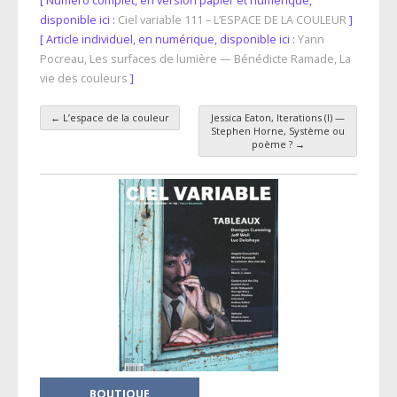
[ Numéro complet, en version papier et numérique,
disponible ici :
Ciel variable 111 – L’ESPACE DE LA COULEUR
]
[ Article individuel, en numérique, disponible ici :
Yann
Pocreau, Les surfaces de lumière — Bénédicte Ramade, La
vie des couleurs
]
←
L’espace de la couleur
Jessica Eaton, Iterations (I) —
Navigation des articles
Stephen Horne, Système ou
poème ?
→
BOUTIQUE