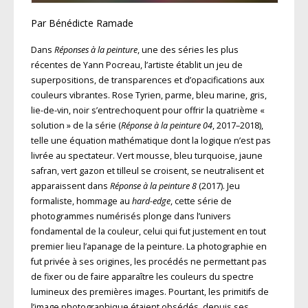
Par Bénédicte Ramade
Dans
Réponses à la peinture
, une des séries les plus
récentes de Yann Pocreau, l’artiste établit un jeu de
superpositions, de transparences et d’opacifications aux
couleurs vibrantes. Rose Tyrien, parme, bleu marine, gris,
lie-de-vin, noir s’entrechoquent pour offrir la quatrième «
solution » de la série (
Réponse à la peinture 04
, 2017–2018),
telle une équation mathématique dont la logique n’est pas
livrée au spectateur. Vert mousse, bleu turquoise, jaune
safran, vert gazon et tilleul se croisent, se neutralisent et
apparaissent dans
Réponse à la peinture 8
(2017). Jeu
formaliste, hommage au
hard-edge
, cette série de
photogrammes numérisés plonge dans l’univers
fondamental de la couleur, celui qui fut justement en tout
premier lieu l’apanage de la peinture. La photographie en
fut privée à ses origines, les procédés ne permettant pas
de fixer ou de faire apparaître les couleurs du spectre
lumineux des premières images. Pourtant, les primitifs de
l’image photographique étaient obsédés, depuis ses