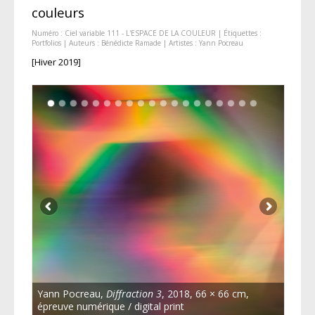
couleurs
Numéro :
Ciel variable 111 - L'ESPACE DE LA COULEUR
| Étiquettes :
Portfolios
| Auteurs :
Bénédicte Ramade
| Artistes :
Yann Pocreau
[Hiver 2019]
Yann Pocreau,
Diffraction 3
, 2018, 66 × 66 cm,
épreuve numérique / digital print