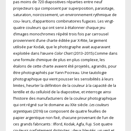
pas moins de 720 diapositives réparties entre neuf
projecteurs qui composent par superposition, parasitage,
saturation, noircissement, un environnement rythmique de
cou- leurs, d’apparitions combinatoires fugaces. Les vingt-
quatre couleurs qui ont servi à étalonner chaque jeu
d’images monochromes répété trois fois par carrousel
proviennent d’une charte éditée par X-Rite, largement
utilisée par Kodak, que le photographe avait auparavant
exploitée dans l’œuvre
Color Chart
(2013–2015).Comme dans
une formule chimique de plus en plus complexe, les
étalons de cette charte avaient été projetés, agrandis, pour
être photographiés par Yann Pocreau. Une tautologie
photographique qui vient pousser les sensibilités à leurs
limites, heurter la définition de la couleur à la capacité de la
lentille et du celluloïd de la diapositive, et interroge ainsi
l’histoire des manufacturiers de la couleur photographique
qui ont régné sur le domaine au XXe siècle.
Les couleurs
argentiques
(2016) se composent de quatre feuilles de
papier argentique non fixé, chacune provenant de l’un de
ces grands fabricants : Ilford, Kodak, Agfa, Fuji. Soit quatre
couleurs parfaitement distinctes : deux bleutés, un vert et