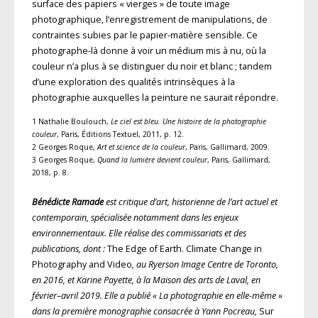
surface des papiers « vierges » de toute image
photographique, l’enregistrement de manipulations, de
contraintes subies par le papier-matière sensible. Ce
photographe-là donne à voir un médium mis à nu, où la
couleur n’a plus à se distinguer du noir et blanc ; tandem
d’une exploration des qualités intrinsèques à la
photographie auxquelles la peinture ne saurait répondre.
1 Nathalie Boulouch,
Le ciel est bleu. Une histoire de la photographie
couleur
, Paris, Éditions Textuel, 2011, p. 12.
2 Georges Roque,
Art et science de la couleur
, Paris, Gallimard, 2009.
3 Georges Roque,
Quand la lumière devient couleur
, Paris, Gallimard,
2018, p. 8.
Bénédicte Ramade
est critique d’art, historienne de l’art actuel et
contemporain, spécialisée notamment dans les enjeux
environnementaux. Elle réalise des commissariats et des
publications, dont :
The Edge of Earth. Climate Change in
Photography and Video
, au Ryerson Image Centre de Toronto,
en 2016, et Karine Payette, à la Maison des arts de Laval, en
février–avril 2019. Elle a publié « La photographie en elle-même »
dans la première monographie consacrée à Yann Pocreau,
Sur