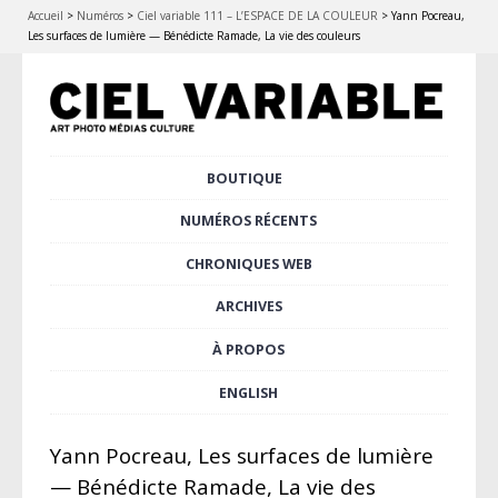
Accueil
>
Numéros
>
Ciel variable 111 – L’ESPACE DE LA COULEUR
>
Yann Pocreau,
Les surfaces de lumière — Bénédicte Ramade, La vie des couleurs
Aller
BOUTIQUE
Menu principal
au
contenu
NUMÉROS RÉCENTS
principal
CHRONIQUES WEB
ARCHIVES
À PROPOS
ENGLISH
Yann Pocreau, Les surfaces de lumière
— Bénédicte Ramade, La vie des