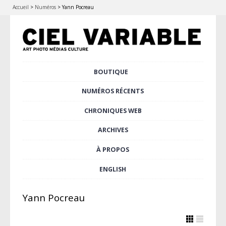
Accueil
>
Numéros
>
Yann Pocreau
Aller
BOUTIQUE
Menu principal
au
contenu
NUMÉROS RÉCENTS
principal
CHRONIQUES WEB
ARCHIVES
À PROPOS
ENGLISH
Yann Pocreau