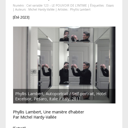
Numéro :
Ciel variable 123 – LE POUVOIR DE L'INTIME
| Étiquettes :
Essais
| Auteurs :
Michel Hardy-Vallée
| Artistes :
Phyllis Lambert
[Été 2023]
Phyllis Lambert, Autoportrait / Self-portrait, Hotel
Excelsior, Pesaro, Italie / Italy, 2011
Phyllis Lambert, Une manière d’habiter
Par Michel Hardy-Vallée