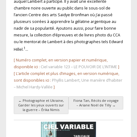
auquel Lambert a participé. Il y avait une excellente
chambre noire ouverte au public dans le sous-sol de
l’ancien Centre des arts Saidye Bronfman où j’ai passé
plusieurs soirées à apprendre la gélatine argentique au
nadir de sa popularité. Ajoutons aussi, pour faire bonne
mesure, la collection d’épreuves et de livres photo du CCA
ou le mentorat de Lambert à des photographes tels Edward
1
Hillel.
…
[ Numéro complet, en version papier et numérique,
disponible ici :
Ciel variable 123 – LE POUVOIR DE L’INTIME
]
[ L’article complet et plus d’images, en version numérique,
sont disponibles ici :
Phyllis Lambert, Une manière d’habiter
– Michel Hardy-Vallée
]
←
Photographie et Ukraine,
Fiona Tan, Récits de voyage
Navigation des articles
Garder les yeux ouverts sur
– Ariane Noël de Tilly
→
la guerre – Érika Nimis