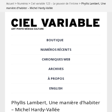
Accueil
>
Numéros
>
Ciel variable 123 – Le pouvoir de l’intime
>
Phyllis Lambert, Une
manière d’habiter – Michel Hardy-Vallée
Aller
BOUTIQUE
Menu principal
au
contenu
NUMÉROS RÉCENTS
principal
CHRONIQUES WEB
ARCHIVES
À PROPOS
ENGLISH
Phyllis Lambert, Une manière d’habiter
– Michel Hardy-Vallée