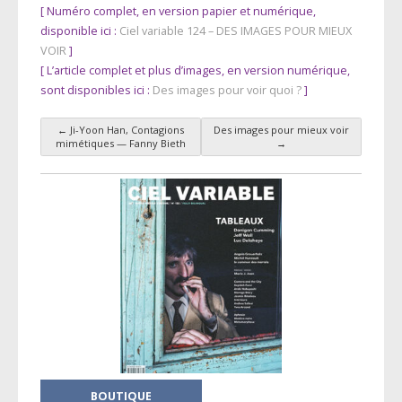
[ Numéro complet, en version papier et numérique,
disponible ici :
Ciel variable 124 – DES IMAGES POUR MIEUX
VOIR
]
[ L’article complet et plus d’images, en version numérique,
sont disponibles ici :
Des images pour voir quoi ?
]
←
Ji-Yoon Han, Contagions
Des images pour mieux voir
Navigation des articles
mimétiques — Fanny Bieth
→
BOUTIQUE