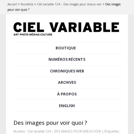
Accueil
>
Numéros
>
Ciel variable 124 – Des images pour mieux voir
>
Des images
pour voir quoi ?
Aller
BOUTIQUE
Menu principal
au
contenu
NUMÉROS RÉCENTS
principal
CHRONIQUES WEB
ARCHIVES
À PROPOS
ENGLISH
Des images pour voir quoi ?
Numéro :
Ciel variable 124 – DES IMAGES POUR MIEUX VOIR
| Étiquettes :