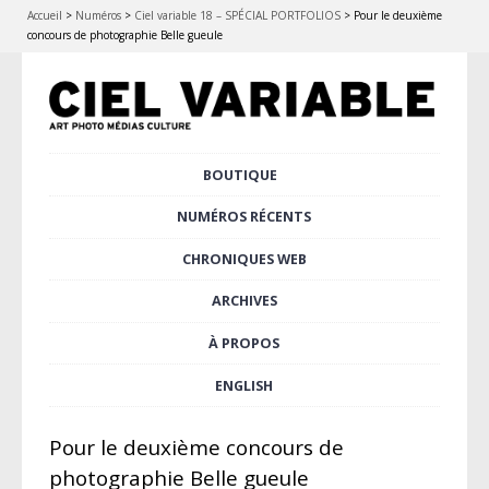
Accueil
>
Numéros
>
Ciel variable 18 – SPÉCIAL PORTFOLIOS
>
Pour le deuxième
concours de photographie Belle gueule
Aller
BOUTIQUE
Menu principal
au
contenu
NUMÉROS RÉCENTS
principal
CHRONIQUES WEB
ARCHIVES
À PROPOS
ENGLISH
Pour le deuxième concours de
photographie Belle gueule