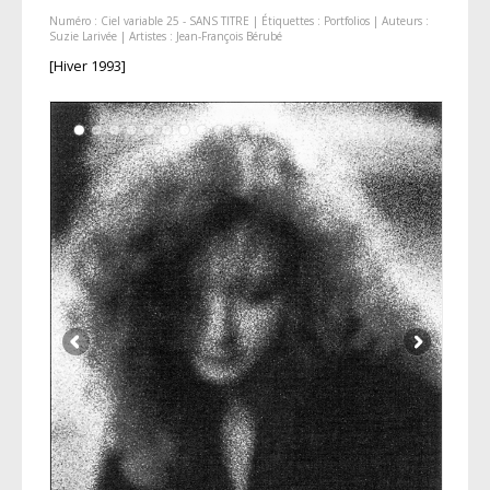
Numéro :
Ciel variable 25 - SANS TITRE
| Étiquettes :
Portfolios
| Auteurs :
Suzie Larivée
| Artistes :
Jean-François Bérubé
[Hiver 1993]