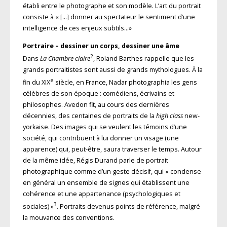
établi entre le photographe et son modèle. L’art du portrait
consiste à « […] donner au spectateur le sentiment d’une
intelligence de ces enjeux subtils…»
Portraire – dessiner un corps, dessiner une âme
2
Dans
La Chambre claire
, Roland Barthes rappelle que les
grands portraitistes sont aussi de grands mythologues. À la
e
fin du XIX
siècle, en France, Nadar photographia les gens
célèbres de son époque : comédiens, écrivains et
philosophes. Avedon fit, au cours des dernières
décennies, des centaines de portraits de la
high class
new-
yorkaise. Des images qui se veulent les témoins d’une
société, qui contribuent à lui donner un visage (une
apparence) qui, peut-être, saura traverser le temps. Autour
de la même idée, Régis Durand parle de portrait
photographique comme d’un geste décisif, qui « condense
en général un ensemble de signes qui établissent une
cohérence et une appartenance (psychologiques et
3
sociales) »
. Portraits devenus points de référence, malgré
la mouvance des conventions.