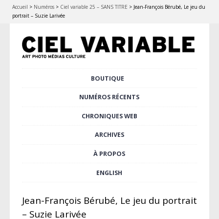
Accueil
>
Numéros
>
Ciel variable 25 – SANS TITRE
>
Jean-François Bérubé, Le jeu du
portrait – Suzie Larivée
Aller
BOUTIQUE
Menu principal
au
contenu
NUMÉROS RÉCENTS
principal
CHRONIQUES WEB
ARCHIVES
À PROPOS
ENGLISH
Jean-François Bérubé, Le jeu du portrait
– Suzie Larivée