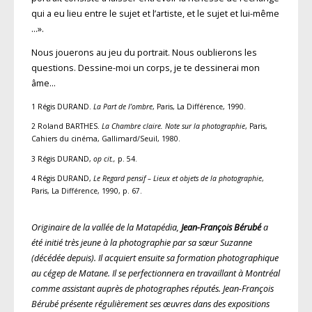
qui a eu lieu entre le sujet et l’artiste, et le sujet et lui-même
…».
Nous jouerons au jeu du portrait. Nous oublierons les
questions. Dessine-moi un corps, je te dessinerai mon
âme…
1 Régis DURAND.
La Part de l’ombre
, Paris, La Différence, 1990.
2 Roland BARTHES.
La Chambre claire. Note sur la photographie
, Paris,
Cahiers du cinéma, Gallimard/Seuil, 1980.
3 Régis DURAND,
op cit.,
p. 54.
4 Régis DURAND,
Le Regard pensif – Lieux et objets de la photographie
,
Paris, La Différence, 1990, p. 67.
Originaire de la vallée de la Matapédia,
Jean-François Bérubé
a
été initié très jeune à la photographie par sa sœur Suzanne
(décédée depuis). Il acquiert ensuite sa formation photographique
au cégep de Matane. Il se perfectionnera en travaillant à Montréal
comme assistant auprès de photographes réputés. Jean-François
Bérubé présente régulièrement ses œuvres dans des expositions