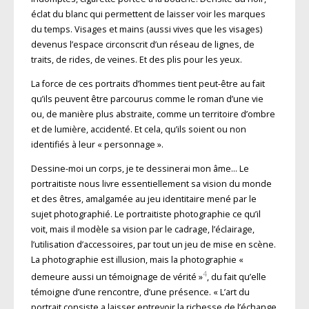
éclat du blanc qui permettent de laisser voir les marques
du temps. Visages et mains (aussi vives que les visages)
devenus l’espace circonscrit d’un réseau de lignes, de
traits, de rides, de veines. Et des plis pour les yeux.
La force de ces portraits d’hommes tient peut-être au fait
qu’ils peuvent être parcourus comme le roman d’une vie
ou, de manière plus abstraite, comme un territoire d’ombre
et de lumière, accidenté. Et cela, qu’ils soient ou non
identifiés à leur « personnage ».
Dessine-moi un corps, je te dessinerai mon âme… Le
portraitiste nous livre essentiellement sa vision du monde
et des êtres, amalgamée au jeu identitaire mené par le
sujet photographié. Le portraitiste photographie ce qu’il
voit, mais il modèle sa vision par le cadrage, l’éclairage,
l’utilisation d’accessoires, par tout un jeu de mise en scène.
La photographie est illusion, mais la photographie «
4
demeure aussi un témoignage de vérité »
, du fait qu’elle
témoigne d’une rencontre, d’une présence. « L’art du
portrait consiste a laisser entrevoir la richesse de l’échange