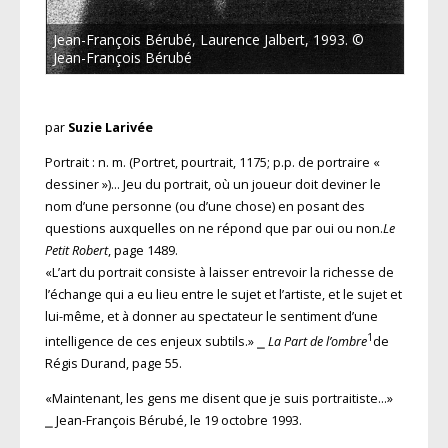
Jean-François Bérubé, Laurence Jalbert, 1993. ©
Jean-François Bérubé
par
Suzie Larivée
Portrait : n. m. (Portret, pourtrait, 1175; p.p. de portraire «
dessiner »)… Jeu du portrait, où un joueur doit deviner le
nom d’une personne (ou d’une chose) en posant des
questions auxquelles on ne répond que par oui ou non.
Le
Petit Robert
, page 1489.
«L’art du portrait consiste à laisser entrevoir la richesse de
l’échange qui a eu lieu entre le sujet et l’artiste, et le sujet et
lui-même, et à donner au spectateur le sentiment d’une
1
intelligence de ces enjeux subtils.» ⎯
La Part de l’ombre
de
Régis Durand, page 55.
«Maintenant, les gens me disent que je suis portraitiste…»
⎯ Jean-François Bérubé, le 19 octobre 1993.