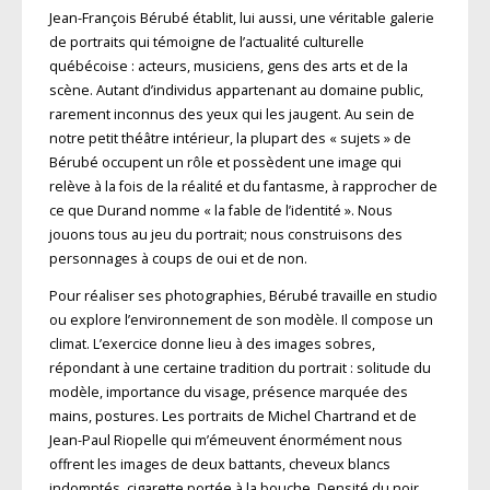
Jean-François Bérubé établit, lui aussi, une véritable galerie
de portraits qui témoigne de l’actualité culturelle
québécoise : acteurs, musiciens, gens des arts et de la
scène. Autant d’individus appartenant au domaine public,
rarement inconnus des yeux qui les jaugent. Au sein de
notre petit théâtre intérieur, la plupart des « sujets » de
Bérubé occupent un rôle et possèdent une image qui
relève à la fois de la réalité et du fantasme, à rapprocher de
ce que Durand nomme « la fable de l’identité ». Nous
jouons tous au jeu du portrait; nous construisons des
personnages à coups de oui et de non.
Pour réaliser ses photographies, Bérubé travaille en studio
ou explore l’environnement de son modèle. Il compose un
climat. L’exercice donne lieu à des images sobres,
répondant à une certaine tradition du portrait : solitude du
modèle, importance du visage, présence marquée des
mains, postures. Les portraits de Michel Chartrand et de
Jean-Paul Riopelle qui m’émeuvent énormément nous
offrent les images de deux battants, cheveux blancs
indomptés, cigarette portée à la bouche. Densité du noir,