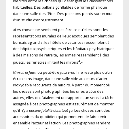
inédites entre les choses qui dérangent les classifications
habituelles. Des ballons gonflables de forme phallique
dans une salle des fêtes. Des poissons peints sur un mur
d’un studio d’enregistrement.
«Les choses ne semblent pas être ce qu’elles sont : les
représentations murales de lieux exotiques semblent des
bonsaïs agrandis, les hôtels de vacances ressemblent à
des hôpitaux psychiatriques et les hôpitaux psychiatriques
à des maisons de retraite, les armes ressemblent à des
4
jouets, les fenêtres imitent les miroirs
.»
Ni vrai, ni faux,
ou peut-être
faux vrai
, il ne reste plus qu’un
écran sans image, dans une salle vide aux murs d’acier
inoxydable recouverts de miroirs. À partir du moment où
les choses sont photographiées les unes à côté des
autres, elles ont fatalement un rapport et un sens. La tâche
assignée à ces photographies est assurément de montrer
qu’il n’y a
aucune fatalité dans tout ça.
Les choses sont des
accessoires du quotidien qui permettent de faire tenir
ensemble l’acteur et l’action. Les photographies rendent