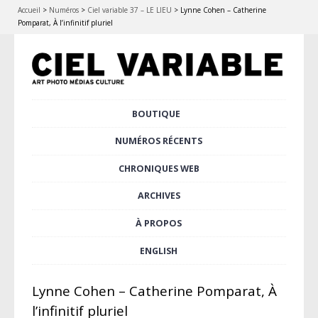
Accueil
>
Numéros
>
Ciel variable 37 – LE LIEU
>
Lynne Cohen – Catherine
Pomparat, À l’infinitif pluriel
Aller
BOUTIQUE
Menu principal
au
contenu
NUMÉROS RÉCENTS
principal
CHRONIQUES WEB
ARCHIVES
À PROPOS
ENGLISH
Lynne Cohen – Catherine Pomparat, À
l’infinitif pluriel