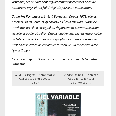
vingt ans, ses œuvres sont régulièrement présentées dans de
nombreux pays et ont fait l’objet de plusieurs publications.
Catherine Pomparat
est née à Bordeaux. Depuis 1978, elle est
professeure de «culture générale» à l’École des Beaux-Arts de
Bordeaux où elle a enseigné au département «communication
visuelle et audio-visuelle». Depuis quatre ans, elle est responsable
de l’atelier de recherches photographiques choses communes.
C’est dans le cadre de cet atelier qu’a eu lieu la rencontre avec
Lynne Cohen.
Ce texte est reproduit avec la permission de l’auteur. © Catherine
Pomparat
←
Miki Gingras – Anne-Marie
André Jasinski – Jennifer
Navigation des articles
Garceau, Contre toute
Couëlle, La lenteur
raison
apprivoisée
→