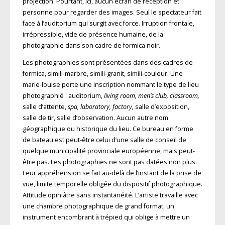
projection. Pourtant, ici, aucun écran de réception et
personne pour regarder des images. Seul le spectateur fait
face à l’auditorium qui surgit avec force. Irruption frontale,
irrépressible, vide de présence humaine, de la
photographie dans son cadre de formica noir.
Les photographies sont présentées dans des cadres de
formica, simili-marbre, simili-granit, simili-couleur. Une
marie-louise porte une inscription nommant le type de lieu
photographié : auditorium,
living room, men’s club, classroom,
salle d’attente,
spa, laboratory, factory,
salle d’exposition,
salle de tir, salle d’obser­vation. Aucun autre nom
géographique ou historique du lieu. Ce bureau en forme
de bateau est peut-être celui d’une salle de conseil de
quelque municipalité provinciale européenne, mais peut-
être pas. Les photographies ne sont pas datées non plus.
Leur appréhension se fait au-delà de l’instant de la prise de
vue, limite temporelle obligée du dispositif photographique.
Atti­tude opiniâtre sans instantanéité. L’artiste travaille avec
une chambre photographique de grand format, un
instrument encombrant à trépied qui oblige à mettre un