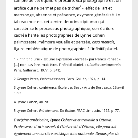
compte de cet équilibre pré­caire. «La photographie est un
5
artifice qui ne permet pas de tricher
», effet de l’art et
mensonge, absence et présence, oxymore généralisé. Le
tableau noir est cet «entre deux inscriptions» qui
caractérise le processus photographique, son écriture
cachée hante les photo­graphies de Lynne Cohen :
palimpseste, mémoire visuelle et pensée,
cosa mentale,
figure emblématique de photographies à l’infinitif pluriel.
1 «Infinitif pluriel» est une expression «recréée» par Francis Ponge : «
[…] non pas être, mais êtres, l’infinitif pluriel. » (
L’atelier contemporain,
Paris, Gallimard, 1977, p. 341).
2 Georges Perec,
Espèces d’espaces,
Paris, Galilée, 1974, p. 14.
3 Lynne Cohen, conférence, École des Beaux-Arts de Bordeaux, 26 avril
1993.
4 Lynne Cohen,
op. cit.
5 Lynne Cohen,
Entretien avec Tio Bellido,
FRAC Limousin, 1992, p. 77.
D’origine américaine,
Lynne Cohen
vit et travaille à Ottawa.
Professeure d’ arts visuels à l’Université d’Ottawa, elle poursuit
également une carrière artistique internationale. Depuis plus de