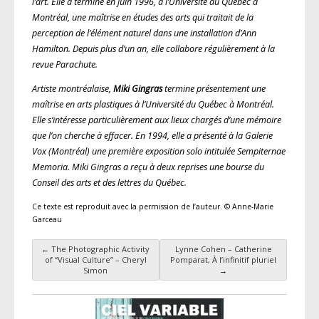
l’art. Elle a terminé en juin 1996, à l’Université du Québec à
Montréal, une maîtrise en études des arts qui traitait de la
perception de l’élément naturel dans une installation d’Ann
Hamilton. Depuis plus d’un an, elle collabore régulièrement à la
revue
Parachute.
Artiste montréalaise,
Miki Gingras
termine présentement une
maîtrise en arts plastiques à l’Université du Québec à Montréal.
Elle s’intéresse particulièrement aux lieux chargés d’une mémoire
que l’on cherche à effacer. En 1994, elle a présenté à la Galerie
Vox (Montréal) une première exposition solo intitulée
Sempiternae
Memoria.
Miki Gingras a reçu à deux reprises une bourse du
Conseil des arts et des lettres du Québec.
Ce texte est reproduit avec la permission de l’auteur. © Anne-Marie
Garceau
←
The Photographic Activity
Lynne Cohen – Catherine
Navigation des articles
of “Visual Culture” – Cheryl
Pomparat, À l’infinitif pluriel
Simon
→