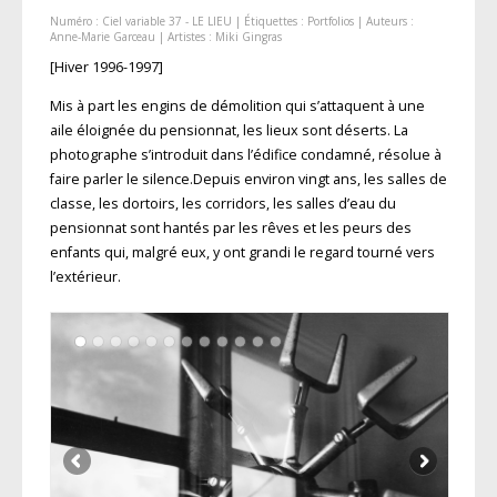
Numéro :
Ciel variable 37 - LE LIEU
| Étiquettes :
Portfolios
| Auteurs :
Anne-Marie Garceau
| Artistes :
Miki Gingras
[Hiver 1996-1997]
Mis à part les engins de démolition qui s’atta­quent à une
aile éloignée du pensionnat, les lieux sont déserts. La
photographe s’introduit dans l’édifice condamné, résolue à
faire parler le silence.Depuis environ vingt ans, les salles de
classe, les dortoirs, les corridors, les salles d’eau du
pensionnat sont hantés par les rêves et les peurs des
enfants qui, malgré eux, y ont grandi le regard tourné vers
l’extérieur.