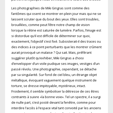
Les photographies de Miki Gingras sont comme des
fantômes qui osent se montrer en plein jour mais qui ne se
laissent scruter que du bout des yeux. Elles sont troubles,
brouillées, comme peut l’être notre champ de vision
lorsque la rétine est saturée de lumière. Parfois, l’image est
si distordue qu’il est difficile de déterminer sur quoi,
exactement, l’objectif s’est fixé. Subsisterait-il des traces ou
des indices à ce point perturbants que les montrer crûment
aurait provoqué un malaise ? Qui sait. Mais, préférant
suggérer plutôt qu’exhiber, Miki Gingras a choisi
d’envelopper d’un voile pudique ses images, vestiges d’un
passé révolu. Une photographie, cependant, se détache
par sa singularité. Sur fond de ciel bleu, un étrange objet
métallique, évoquant vaguement quelque instrument de
torture, se dresse impitoyable, mystérieux, intact.
Froidement, il semble symboliser la détresse de ces êtres
contraints à suivre «la bonne voie». Tel un spectre, il a surgi
de nulle part, s’est posté devant la fenêtre, comme pour
interdire l’accès à l’espace vital tant convoité par les anciens