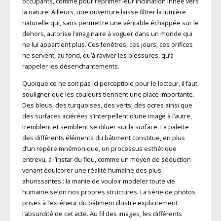
occupants, comme pour réprimer leur inclination innée vers
la nature. Ailleurs, une ouverture laisse filtrer la lumière
naturelle qui, sans permettre une véritable échappée sur le
dehors, autorise l’imaginaire à voguer dans un monde qui
ne lui appartient plus. Ces fenêtres, ces jours, ces orifices
ne servent, au fond, qu’à raviver les blessures, qu’à
rappeler les désenchantements.
Quoique ce ne soit pas ici perceptible pour le lecteur, il faut
souligner que les couleurs tiennent une place importante.
Des bleus, des turquoises, des verts, des ocres ainsi que
des surfaces aciérées s’interpellent d’une image à l’autre,
tremblent et semblent se diluer sur la surface. La palette
des différents éléments du bâtiment constitue, en plus
d’un repère mnémonique, un processus esthétique
entrevu, à l’instar du flou, comme un moyen de séduction
venant édulcorer une réalité humaine des plus
ahurissantes : la manie de vouloir modeler toute vie
humaine selon nos propres structures. La série de photos
prises à l’extérieur du bâtiment illustre explicitement
l’absurdité de cet acte. Au fil des images, les différents