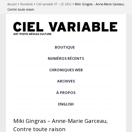
Accueil
>
Numéros
>
Ciel variable 37 – LE LIEU
>
Miki Gingras – Anne-Marie Garceau,
Contre toute raison
Aller
BOUTIQUE
Menu principal
au
contenu
NUMÉROS RÉCENTS
principal
CHRONIQUES WEB
ARCHIVES
À PROPOS
ENGLISH
Miki Gingras – Anne-Marie Garceau,
Contre toute raison