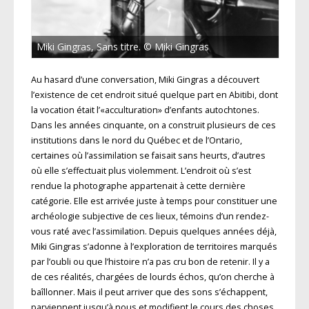
Miki Gingras, Sans titre. © Miki Gingras
Au hasard d’une conversation, Miki Gingras a découvert
l’existence de cet endroit situé quelque part en Abitibi, dont
la vocation était l’«acculturation» d’enfants autochtones.
Dans les années cinquante, on a construit plusieurs de ces
institutions dans le nord du Québec et de l’Ontario,
certaines où l’assimilation se faisait sans heurts, d’autres
où elle s’effectuait plus violemment. L’endroit où s’est
rendue la photographe appartenait à cette dernière
catégorie. Elle est arrivée juste à temps pour constituer une
archéologie subjective de ces lieux, témoins d’un rendez-
vous raté avec l’assimilation. Depuis quelques années déjà,
Miki Gingras s’adonne à l’exploration de territoires marqués
par l’oubli ou que l’histoire n’a pas cru bon de retenir. Il y a
de ces réalités, chargées de lourds échos, qu’on cherche à
baîllonner. Mais il peut arriver que des sons s’échappent,
parviennent jusqu’à nous et modifient le cours des choses.