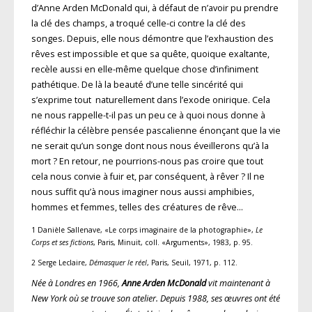
d’Anne Arden McDonald qui, à défaut de n’avoir pu prendre
la clé des champs, a troqué celle-ci contre la clé des
songes. Depuis, elle nous démontre que l’exhaustion des
rêves est impossible et que sa quête, quoique exaltante,
recèle aussi en elle-même quelque chose d’infiniment
pathétique. De là la beauté d’une telle sincérité qui
s’exprime tout naturellement dans l’exode onirique. Cela
ne nous rappelle-t-il pas un peu ce à quoi nous donne à
réfléchir la célèbre pensée pascalienne énonçant que la vie
ne serait qu’un songe dont nous nous éveillerons qu’à la
mort ? En retour, ne pourrions-nous pas croire que tout
cela nous convie à fuir et, par conséquent, à rêver ? Il ne
nous suffit qu’à nous imaginer nous aussi amphibies,
hommes et fem­mes, telles des créatures de rêve…
1 Danièle Sallenave, «Le corps imaginaire de la photographie»,
Le
Corps et ses fictions
, Paris, Minuit, coll. «Arguments», 1983, p. 95.
2 Serge Leclaire,
Démasquer le réel
, Paris, Seuil, 1971, p. 112.
Née à Londres en 1966,
Anne Arden McDonald
vit maintenant à
New York où se trouve son atelier. Depuis 1988, ses œuvres ont été