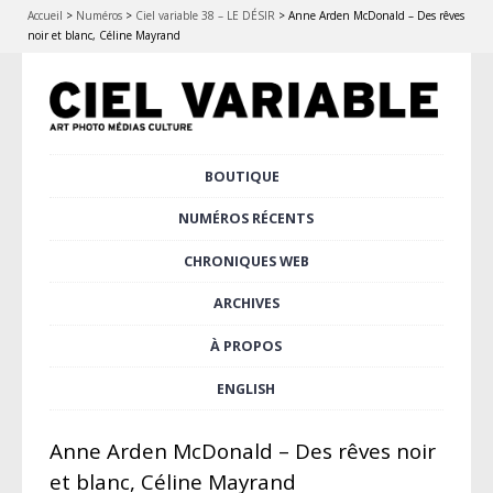
Accueil
>
Numéros
>
Ciel variable 38 – LE DÉSIR
>
Anne Arden McDonald – Des rêves
noir et blanc, Céline Mayrand
Aller
BOUTIQUE
Menu principal
au
contenu
NUMÉROS RÉCENTS
principal
CHRONIQUES WEB
ARCHIVES
À PROPOS
ENGLISH
Anne Arden McDonald – Des rêves noir
et blanc, Céline Mayrand