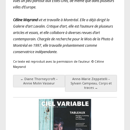
vues un peu partout aux États-Unis, de même que dans plusieurs
villes d’Europe.
Céline Mayrand
vit et travaille à Montréal. Elle a déjà dirigé la
Galerie d’art Lavalin. Critique d’art, elle est l’auteure de plusieurs
articles et essais, et elle collabore à diverses revues d’art
contemporain. Chargée de recherche pour le Mois de la Photo à
Montréal en 1997, elle travaille présentement comme
conservatrice indépendante.
Ce texte est reproduit avec la permission de l’auteur. © Céline
Mayrand
←
Diane Thorneycroft –
Anne-Marie Zeppetelli –
Navigation des articles
Annie Molin Vasseur
Sylvain Campeau, Corps et
traces
→