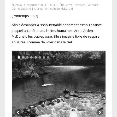
Numéro :
Ciel variable 38 - LE DÉSIR
| Étiquettes :
Portfolios
| Auteurs :
Céline Mayrand
| Artistes :
Anne Arden McDonald
[Printemps 1997]
Afin d’échapper à l’insoutenable sentiment d’impuissance
auquel la confine ses limites humaines, Anne Arden
McDonald les outrepasse. Elle s’imagine libre de respirer
sous l’eau comme de voler dans le ciel.