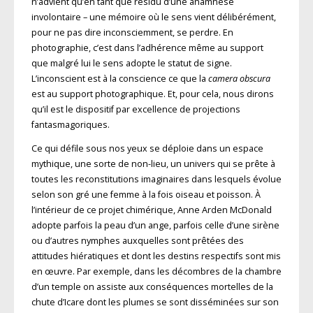
n’advient qu’en tant que résidu d’une anamnèse
involontaire – une mémoire où le sens vient délibérément,
pour ne pas dire inconsciemment, se perdre. En
photographie, c’est dans l’adhérence même au support
que malgré lui le sens adopte le statut de signe.
L’inconscient est à la conscience ce que la
camera obscura
est au support photographique. Et, pour cela, nous dirons
qu’il est le dispositif par excellence de projections
fantasmagoriques.
Ce qui défile sous nos yeux se déploie dans un espace
mythique, une sorte de non-lieu, un univers qui se prête à
toutes les reconstitutions imaginaires dans lesquels évolue
selon son gré une femme à la fois oiseau et poisson. À
l’intérieur de ce projet chimérique, Anne Arden McDonald
adopte parfois la peau d’un ange, parfois celle d’une sirène
ou d’autres nymphes auxquelles sont prêtées des
attitudes hiératiques et dont les destins respectifs sont mis
en œuvre. Par exemple, dans les décombres de la chambre
d’un temple on assiste aux conséquences mortelles de la
chute d’Icare dont les plumes se sont disséminées sur son