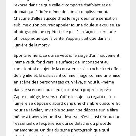
l’extase dans ce que celle-ci comporte d’affolant et de
dramatique à l’idée même de son accomplissement.
Chacune d’elles suscite chez le regardeur une sensation
sublime qu’on pourrait appeler ici une douleur exquise. La
photographie ne répète-t-elle pas à sa façon la certitude
philosophique que la vérité n’apparaîtrait que dans la
lumière de la mort ?
Spontanément, ce qui se veut ici le siège d’un mouvement
intime va du fond vers la surface ; de l’inconscient au
conscient. «Le sujet de la conscience s’accroche à cet effet
de signifié et, le saisissant comme image, comme une mise
en scène des personnages d’un rêve, s’inclut lui-même
2
dans le scénario, ou mieux, inclut son propre corps
.»
Capté et piégé, le sens qu’offre le sujet au regard et à la
lumière se dépose d’abord dans une chambre obscure. Et,
pour se révéler, l’invisible souvenir se dépose sur le filtre
même à travers lequel il se déverse. N’est ainsi retenu que
l’essentiel de l’expérience qui se détache du procédé
mnémonique. On dira du signe photographique qu’il