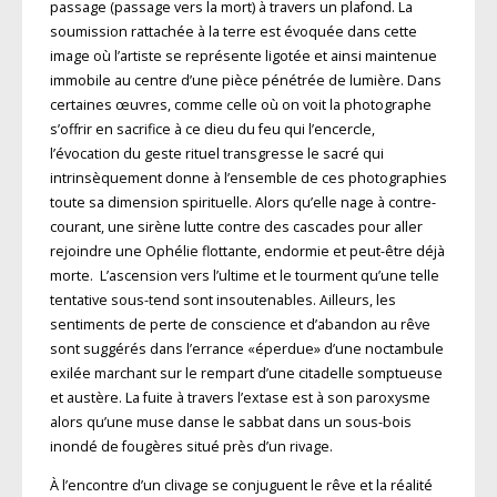
passage (passage vers la mort) à travers un plafond. La
soumission rattachée à la terre est évoquée dans cette
image où l’artiste se représente ligotée et ainsi maintenue
immobile au centre d’une pièce pénétrée de lumière. Dans
certaines œuvres, comme celle où on voit la photographe
s’offrir en sacrifice à ce dieu du feu qui l’encercle,
l’évocation du geste rituel transgresse le sacré qui
intrinsèquement donne à l’ensemble de ces photographies
toute sa dimension spirituelle. Alors qu’elle nage à contre-
courant, une sirène lutte contre des cascades pour aller
rejoindre une Ophélie flottante, endormie et peut-être déjà
morte. L’ascension vers l’ultime et le tourment qu’une telle
tentative sous-tend sont insoutenables. Ailleurs, les
sentiments de perte de conscience et d’abandon au rêve
sont suggérés dans l’errance «éperdue» d’une noctambule
exilée marchant sur le rempart d’une citadelle somp­tueuse
et austère. La fuite à travers l’extase est à son paroxysme
alors qu’une muse danse le sabbat dans un sous-bois
inondé de fougères situé près d’un rivage.
À l’encontre d’un clivage se conjuguent le rêve et la réalité