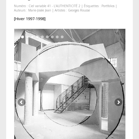
Numéro :
Ciel variable 41 - L’AUTHENTICITÉ 2
| Étiquettes :
Portfolios
|
Auteurs :
Marie-Josée Jean
| Artistes :
Georges Rousse
[Hiver 1997-1998]