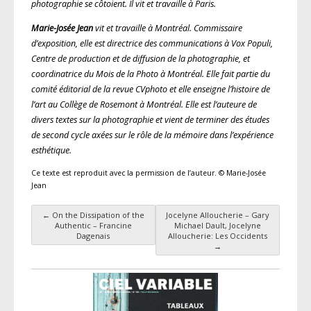
photographie se côtoient. Il vit et travaille à Paris.
Marie-Josée Jean
vit et travaille à Montréal. Commissaire
d’exposition, elle est directrice des communications à Vox Populi,
Centre de production et de diffusion de la photographie, et
coordinatrice du Mois de la Photo à Montréal. Elle fait partie du
comité éditorial de la revue
CVphoto
et elle enseigne l’histoire de
l’art au Collège de Rosemont à Montréal. Elle est l’auteure de
divers textes sur la photographie et vient de terminer des études
de second cycle axées sur le rôle de la mémoire dans l’expérience
esthétique.
Ce texte est reproduit avec la permission de l’auteur. © Marie-Josée
Jean
←
On the Dissipation of the
Jocelyne Alloucherie – Gary
Navigation des articles
Authentic – Francine
Michael Dault, Jocelyne
Dagenais
Alloucherie: Les Occidents
→