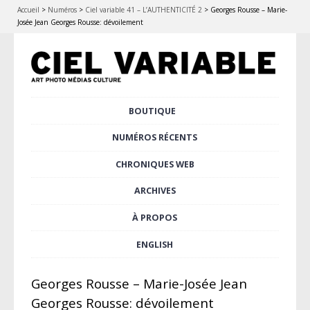
Accueil
>
Numéros
>
Ciel variable 41 – L’AUTHENTICITÉ 2
>
Georges Rousse – Marie-
Josée Jean Georges Rousse: dévoilement
Aller
BOUTIQUE
Menu principal
au
contenu
NUMÉROS RÉCENTS
principal
CHRONIQUES WEB
ARCHIVES
À PROPOS
ENGLISH
Georges Rousse – Marie-Josée Jean
Georges Rousse: dévoilement