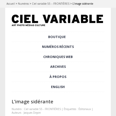
Accueil
>
Numéros
>
Ciel variable 55 – FRONTIÈRES
>
L’image sidérante
Aller
BOUTIQUE
Menu principal
au
contenu
NUMÉROS RÉCENTS
principal
CHRONIQUES WEB
ARCHIVES
À PROPOS
ENGLISH
L’image sidérante
Numéro :
Ciel variable 55 - FRONTIÈRES
| Étiquettes :
Éditoriaux
|
Auteurs :
Jacques Doyon