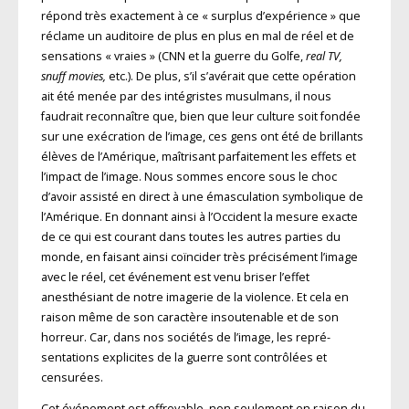
répond très exactement à ce « surplus d’expérience » que
réclame un auditoire de plus en plus en mal de réel et de
sensations « vraies » (CNN et la guerre du Golfe,
real TV,
snuff movies,
etc.). De plus, s’il s’avérait que cette opération
ait été menée par des intégristes musulmans, il nous
faudrait reconnaître que, bien que leur culture soit fondée
sur une exécration de l’image, ces gens ont été de brillants
élèves de l’Amérique, maîtrisant parfaitement les effets et
l’impact de l’image. Nous sommes encore sous le choc
d’avoir assisté en direct à une émasculation symbolique de
l’Amérique. En donnant ainsi à l’Occident la mesure exacte
de ce qui est courant dans toutes les autres parties du
monde, en faisant ainsi coïncider très précisément l’image
avec le réel, cet événement est venu briser l’effet
anesthésiant de notre imagerie de la violence. Et cela en
raison même de son caractère insou­tenable et de son
horreur. Car, dans nos sociétés de l’image, les repré­
sentations explicites de la guerre sont contrôlées et
censurées.
Cet événement est effroyable, non seulement en raison du