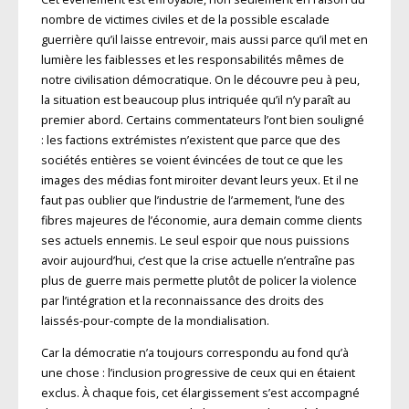
nombre de victimes civiles et de la possible escalade
guerrière qu’il laisse entre­voir, mais aussi parce qu’il met en
lumière les faiblesses et les responsa­bilités mêmes de
notre civilisation démocratique. On le découvre peu à peu,
la situation est beaucoup plus intriquée qu’il n’y paraît au
premier abord. Certains commentateurs l’ont bien souligné
: les factions extré­mistes n’existent que parce que des
sociétés entières se voient évincées de tout ce que les
images des médias font miroiter devant leurs yeux. Et il ne
faut pas oublier que l’industrie de l’armement, l’une des
fibres majeures de l’économie, aura demain comme clients
ses actuels ennemis. Le seul espoir que nous puissions
avoir aujourd’hui, c’est que la crise actuelle n’entraîne pas
plus de guerre mais permette plutôt de policer la violence
par l’intégration et la reconnaissance des droits des
laissés-pour-compte de la mondialisation.
Car la démocratie n’a toujours correspondu au fond qu’à
une chose : l’inclusion progressive de ceux qui en étaient
exclus. À chaque fois, cet élargissement s’est accompagné