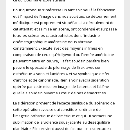
ce qui pourrait encore advenir.
Pour quiconque s’intéresse un tant soit peu à la fabrication
et à l’impact de l’image dans nos sociétés, ce détournement
médiatique est proprement stupéfiant. La déroulement de
cet attentat, et sa mise en scène, ont condensé et surpassé
tous les scénarios catastrophistes dont l’industrie
cinématographique américaine nous abreuve
constamment. Exécuté avec des moyens infimes en
comparaison de ceux qu’Hollywood ou l’armée américaine
peuvent mettre en œuvre, il a fait soudain paraître bien
pauvre le spectacle du pilonnage de l’Irak, avec son
esthétique « sons et lumières » et sa symbolique de feu
d’artifice et de canonnade. Rien à voir avec la sidération
opérée par cette mise en images de l’attentat et l’abîme
qu’elle a soudain ouvert au cœur de nos démocraties.
La sidération provient de l’exacte similitude du scénario de
cette opération avec ce qui constitue l’ordinaire de
l’imagerie cathartique de l’Amérique et qui lui permet une
sublimation de la violence sous-jacente au déséquilibre
planétaire. Elle provient aussi du fait que ce « spectacle »