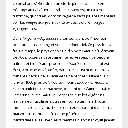
colonial qui, s’effondrant un siècle plus tard, laisse en
héritage aux Algériens (Arabes et Kabyles) un cauchemar
fratricide, quotidien, dont on regarde sans plus vraiment les
voir les
images
aux journaux télévisés, viols, étripages,
égorgements.
Dans l’Algérie
indépendante
la terreur vient de l’intérieur,
toujours dans le sang et sous le même ciel. Ce pays foutu
fut, un temps, le pays ensoleillé d’Albert Camus où l’écrivain
de
Noces
observait avec aménité les Arabes, « ce peuple
attirant et inquiétant, proche et séparé » : c’est ce qui est
écrit, « proche et séparé », dans le manus­crit qu’on trouve
dans les débris de la Facel Vega de Michel Gallimard le 4
janvier 1960 près de Villeblevin. Dans
Le Premier Homme,
roman ambitieux et inachevé, on sent que Camus – autre
Lamartine, autre Gauguin – espérait que les Algériens
français et musulmans puissent cohabiter mais il note,
inquiet : « le soir venu, ils se retiraient pourtant dans leurs
maisons inconnues, où l’on ne pénétrait jamais,
barricadées aussi avec leurs femmes qu’on ne voyait jamais
».