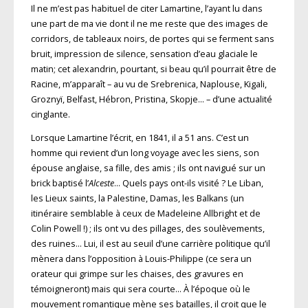
Il ne m’est pas habituel de citer Lamartine, l’ayant lu dans
une part de ma vie dont il ne me reste que des images de
corridors, de tableaux noirs, de portes qui se ferment sans
bruit, impression de silence, sensation d’eau glaciale le
matin; cet alexandrin, pourtant, si beau qu’il pourrait être de
Racine, m’apparaît – au vu de Srebrenica, Naplouse, Kigali,
Groznyï, Belfast, Hébron, Pristina, Skopje… – d’une actualité
cinglante.
Lorsque Lamartine l’écrit, en 1841, il a 51 ans. C’est un
homme qui revient d’un long voyage avec les siens, son
épouse anglaise, sa fille, des amis ; ils ont navigué sur un
brick baptisé l’
Alceste
… Quels pays ont-ils visité ? Le Liban,
les Lieux saints, la Palestine, Damas, les Balkans (un
itinéraire semblable à ceux de Madeleine Allbright et de
Colin Powell !) ; ils ont vu des pillages, des soulèvements,
des ruines… Lui, il est au seuil d’une carrière politique qu’il
mènera dans l’oppo­sition à Louis-Philippe (ce sera un
orateur qui grimpe sur les chaises, des gravures en
témoigneront) mais qui sera courte… À l’époque où le
mouvement romantique mène ses batailles, il croit que le