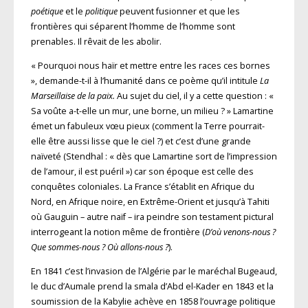
poétique
et le
politique
peuvent fusionner et que les
frontières qui séparent l’homme de l’homme sont
prenables. Il rêvait de les abolir.
« Pourquoi nous haïr et mettre entre les races ces bornes
», demande-t-il à l’humanité dans ce poème qu’il intitule
La
Marseillaise de la paix.
Au sujet du ciel, il y a cette question : «
Sa voûte a-t-elle un mur, une borne, un milieu ? » Lamartine
émet un fabuleux vœu pieux (comment la Terre pourrait-
elle être aussi lisse que le ciel ?) et c’est d’une grande
naïveté (Stendhal : « dès que Lamartine sort de l’im­pression
de l’amour, il est puéril ») car son époque est celle des
conquêtes coloniales. La France s’établit en Afrique du
Nord, en Afrique noire, en Extrême-Orient et jusqu’à Tahiti
où Gauguin – autre naïf – ira peindre son testament pictural
interrogeant la notion même de frontière (
D’où venons-nous ?
Que sommes-nous ? Où allons-nous ?
).
En 1841 c’est l’invasion de l’Algérie par le maréchal Bugeaud,
le duc d’Aumale prend la smala d’Abd el-Kader en 1843 et la
sou­mission de la Kabylie achève en 1858 l’ouvrage politique