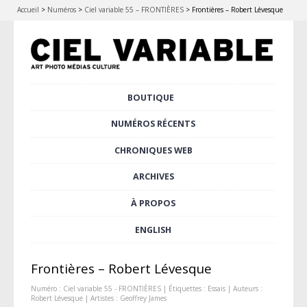
Accueil
>
Numéros
>
Ciel variable 55 – FRONTIÈRES
>
Frontières – Robert Lévesque
Aller
BOUTIQUE
Menu principal
au
contenu
NUMÉROS RÉCENTS
principal
CHRONIQUES WEB
ARCHIVES
À PROPOS
ENGLISH
Frontières – Robert Lévesque
Numéro :
Ciel variable 55 - FRONTIÈRES
| Étiquettes :
Essais
| Auteurs :
Robert Lévesque
| Artistes :
Geoffrey James