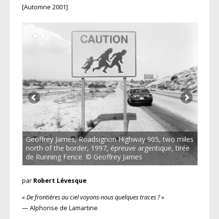
[Automne 2001]
Geoffrey James, Roadsignon Highway 905, two miles
north of the border, 1997, épreuve argentique, tirée
de Running Fence. © Geoffrey James
par
Robert Lévesque
« De frontières au ciel voyons-nous quelques traces ? »
— Alphonse de Lamartine