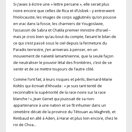
Si j’avais à écrire une « lettre persane », elle serait plus
noire encore que celles de Rica et d’Usbek – y entreraient
l’Holocauste, les images de corps agglutinés qu’on pousse
en vrac dans la fosse, les charniers de Yougoslavie,
l’assassin de Sabra et Chatila premier ministre d’Israël –
mais je crois bien qu’au bout du compte, faisant le bilan de
ce qui s’est passé sous le ciel depuis la fermeture du
Paradis terrestre, j’en arriverais à penser, en un
mouvement de naïveté lamartinienne, que la seule façon
de neutraliser le pouvoir létal des frontières, c’est de se
sentir et de se mettre toujours de l’autre côté.
Comme l’ont fait, à leurs risques et périls, Bernard-Marie
Koltès qui écrivait d’Ahoada : « je suis tant tenté de
reconnaître la supériorité de la race noire sur la race
blanche ! », Jean Genet qui jouissait de sa non-
appartenance à une nation et se fit inhumer dans un
cimetière décati de la province du Tétouan au Maghreb, et
Rimbaud en allé à Aden, à Harar et plus loin encore, chez le
roi de Choa…