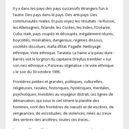
Il y a dans les pays des pays successifs étrangers l’un à
l’autre. Des pays dans le pays. Des anti-pays. Des
communautés rivales. Et puis voyez les résultats : la Russie,
les Allemagnes, l’Irlande, les Corées, les Indes, l’Océanie,
Cuba, Haïti, pays coupés et découpés, inégalement réunis,
boycottés, misérables, dangereux, régimes dissous,
sociétés dissolues, mafia d’État. Pagaille. Nettoyage
ethnique. Vote ethnique. Taratata. La haine a la peau dure :
Barrès voit le lorgnon du capitaine Dreyfus trembler « sur
son nez ethnique », Parizeau stigmatise « le vote ethnique
» le soir du 30 octobre 1995.
Frontières petites et grandes, politiques, culturelles,
religieuses, raciales, historiques, hystériques, mentales,
psychotiques. Invisibles au voyageur distrait, ces lignes de
démarcation, qui sous le ciel strient la planète des
hommes, sont des frontières de nœuds et de viscères, de
vengeances, de vicissitudes, de violences, nées au creux
des ventres des ancêtres, toutes ces
traces…