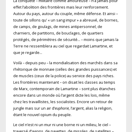
La conquête – militaire comme amoureuse – n’a jamais pour
effet l’abolition des frontières mais leur renforcement.
Autour du pays, autour du couple, même défense. Et ainsi –
toute de sillons qu’ « un sang impur » a abreuvé, de bornes,
de camps, de goulags, de mines antipersonnel, de
charniers, de partitions, de bouclages, de quartiers
protégés, de périmètres de sécurité… – moins que jamais la
Terre ne ressemblera au ciel que regardait Lamartine, et
que je regarde…
Voilà – depuis peu – la mondialisation des marchés dans sa
rhétorique de monnaie (celles des grandes puissances) et
de muscles (ceux de la police) au service des pays riches.
Les frontières maintenant – on disait les classes au temps
de Marx, contemporain de Lamartine – sont plus étanches
encore dans un monde où l’argent dicte les lois, même
chez les travaillistes, les socialistes. Encore un retour de
jungle mais sur un air d’
euphorie,
l’argent, alias la religion,
étant le nouvel opium du peuple.
Le ciel n’est ni un mur ni une borne ni un milieu, le ciel –
traversé d’avions, de navettes, de missiles, de satellites –