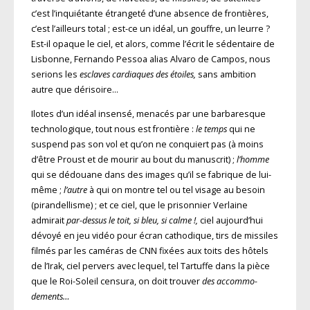
c’est l’inquiétante étrangeté d’une absence de frontières,
c’est l’ailleurs total ; est-ce un idéal, un gouffre, un leurre ?
Est-il opaque le ciel, et alors, comme l’écrit le sédentaire de
Lisbonne, Fernando Pessoa alias Alvaro de Campos, nous
serions les
esclaves cardiaques des étoiles,
sans ambition
autre que dérisoire…
Ilotes d’un idéal insensé, menacés par une barbaresque
techno­logique, tout nous est frontière :
le temps
qui ne
suspend pas son vol et qu’on ne conquiert pas (à moins
d’être Proust et de mourir au bout du manuscrit) ;
l’homme
qui se dédouane dans des images qu’il se fabrique de lui-
même ;
l’autre
à qui on montre tel ou tel visage au besoin
(pirandellisme) ; et ce ciel, que le prisonnier Verlaine
admirait
par-dessus le toit, si bleu, si calme !,
ciel aujourd’hui
dévoyé en jeu vidéo pour écran cathodique, tirs de missiles
filmés par les caméras de CNN fixées aux toits des hôtels
de l’Irak, ciel pervers avec lequel, tel Tartuffe dans la pièce
que le Roi-Soleil censura, on doit trouver
des accommo­
dements…