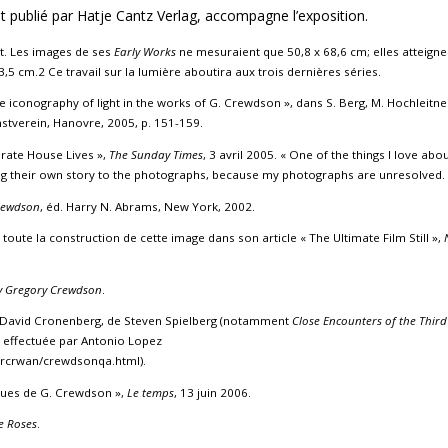
t publié par Hatje Cantz Verlag, accompagne l’exposition.
it. Les images de ses
Early Works
ne mesuraient que 50,8 x 68,6 cm; elles atteigne
,5 cm.2 Ce travail sur la lumière aboutira aux trois dernières séries.
he iconography of light in the works of G. Crewdson », dans S. Berg, M. Hochleitner
nstverein, Hanovre, 2005, p. 151-159.
perate House Lives »,
The Sunday Times
, 3 avril 2005. « One of the things I love abo
ring their own story to the photographs, because my photographs are unresolved.
Crewdson
, éd. Harry N. Abrams, New York, 2002.
e toute la construction de cette image dans son article « The Ultimate Film Still »,
by Gregory Crewdson
.
de David Cronenberg, de Steven Spielberg (notamment
Close Encounters of the Third
w effectuée par Antonio Lopez
/frcrwan/crewdsonqa.html).
iques de G. Crewdson »,
Le temps
, 13 juin 2006.
e Roses
.