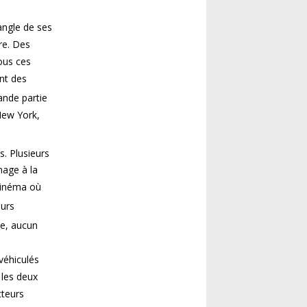
.
angle de ses
re. Des
ous ces
ent des
ande partie
New York,
s. Plusieurs
mage à la
cinéma où
eurs
te, aucun
véhiculés
 les deux
cteurs