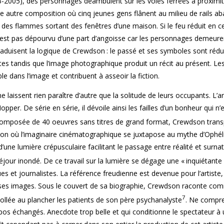
-2005), des personnages déambulent sur les voies ferrées à proximit
e autre composition où cinq jeunes gens flânent au milieu de rails a
des flammes sortant des fenêtres d’une maison. Si le feu réduit en c
n’est pas dépourvu d’une part d’angoisse car les personnages demeur
aduisent la logique de Crewdson : le passé et ses symboles sont rédu
s tandis que l’image photographique produit un récit au présent. Le
le dans l’image et contribuent à asseoir la fiction.
 laissent rien paraître d’autre que la solitude de leurs occupants. L’art
opper. De série en série, il dévoile ainsi les failles d’un bonheur qui n’
composée de 40 oeuvres sans titres de grand format, Crewdson trans
ion où l’imaginaire cinématographique se juxtapose au mythe d’Ophéli
une lumière crépusculaire facilitant le passage entre réalité et surnat
séjour inondé. De ce travail sur la lumière se dégage une « inquiétante
et journalistes. La référence freudienne est devenue pour l’artiste, 
ant ses images. Sous le couvert de sa biographie, Crewdson raconte c
7
le collée au plancher les patients de son père psychanalyste
. Ne compr
ropos échangés. Anecdote trop belle et qui conditionne le spectateur à