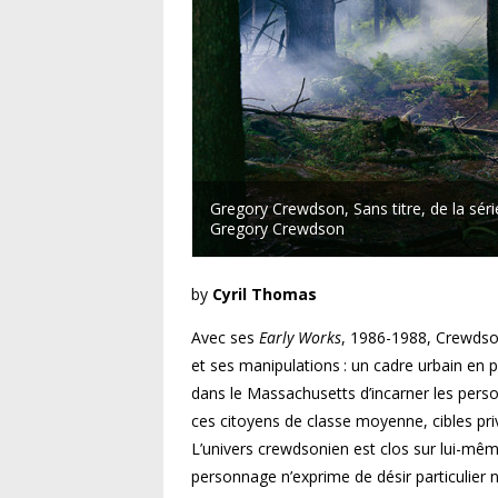
Gregory Crewdson, Sans titre, de la sé
Gregory Crewdson
by
Cyril Thomas
Avec ses
Early Works
, 1986-1988, Crewdson
et ses manipulations : un cadre urbain en p
dans le Massachusetts d’incarner les pers
ces citoyens de classe moyenne, cibles privi
L’univers crewdsonien est clos sur lui-même
personnage n’exprime de désir particulier 