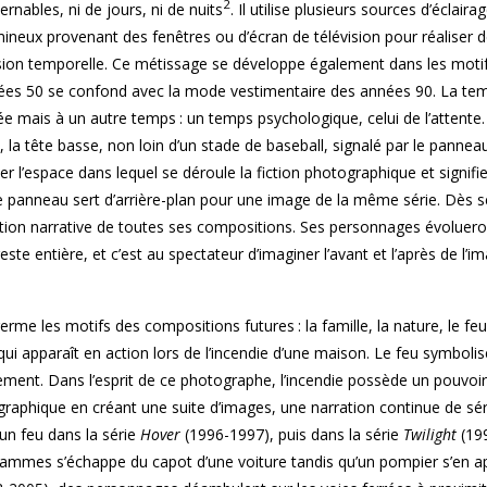
2
rnables, ni de jours, ni de nuits
. Il utilise plusieurs sources d’éclaira
ineux provenant des fenêtres ou d’écran de télévision pour réaliser 
sion temporelle. Ce métissage se développe également dans les moti
nées 50 se confond avec la mode vestimentaire des années 90. La tem
e mais à un autre temps : un temps psychologique, celui de l’attente
, la tête basse, non loin d’un stade de baseball, signalé par le pannea
r l’espace dans lequel se déroule la fiction photographique et signifie
e panneau sert d’arrière-plan pour une image de la même série. Dès 
tion narrative de toutes ses compositions. Ses personnages évoluer
reste entière, et c’est au spectateur d’imaginer l’avant et l’après de l’i
me les motifs des compositions futures : la famille, la nature, le feu
i apparaît en action lors de l’incendie d’une maison. Le feu symbolise 
ment. Dans l’esprit de ce photographe, l’incendie possède un pouvoir
graphique en créant une suite d’images, une narration continue de sér
un feu dans la série
Hover
(1996-1997), puis dans la série
Twilight
(19
 flammes s’échappe du capot d’une voiture tandis qu’un pompier s’en 