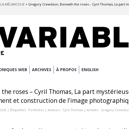
E LA MÉLANCOLIE
>
Gregory Crewdson, Beneath the roses – Cyril Thomas, La part 
ONIQUES WEB
ARCHIVES
À PROPOS
ENGLISH
the roses – Cyril Thomas, La part mystérieus
ent et construction de l’image photographi
OLIE
| Étiquettes :
Portfolios
| Auteurs :
Cyril Thomas
| Artistes :
Gregory Crewdso