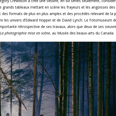
egory Crewdson a créé une oeuvre, en six séries seulement, consi
 de grands tableaux mettant en scène les frayeurs et les angoisses des
des formats de plus en plus amples et des procédés relevant de la 
tre les univers d’Edward Hopper et de David Lynch. Le Fotomuseum d
e importante rétrospective de ses travaux, alors que deux de ses oeuvr
La photographie mise en scène
, au Musée des beaux-arts du Canada.