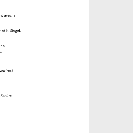
nt avec la
 et K. Siegel,
ut a
 »
New York
 Kind
, en