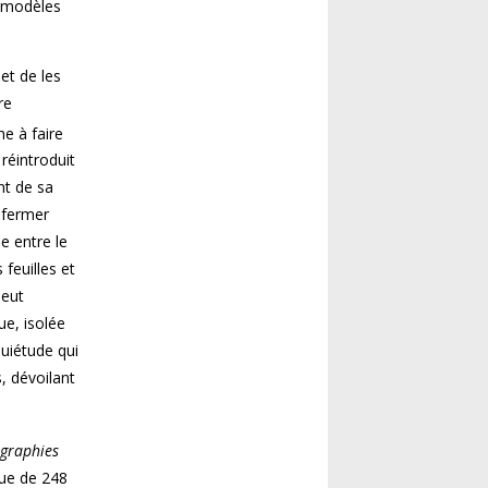
s modèles
et de les
re
che à faire
 réintroduit
nt de sa
enfermer
e entre le
feuilles et
peut
ue, isolée
quiétude qui
, dévoilant
graphies
gue de 248