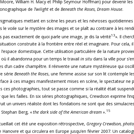
 Moore, William H. Macy et Philip Seymour Hoffman) pour devenir le
é iconographique de
Twilight
et de
Beneath the Roses, Dream House
.
gmatiques mettant en scène les peurs et les névroses quotidiennes 
s le voile sur le mystère des images et se plaît au contraire à les rend
13
is pas exactement de quoi parle une image, je dis la vérité
». Il cher
tuation construite à la frontière entre réel et imaginaire. Pour cela, il
 l’espace domestique. Cette utilisation particulière de la nature provie
où il abandonna pour un temps le travail
in situ
dans la ville pour s’
s d’un cadre champêtre. Il réinvente une nature mystérieuse qui oscill
re série
Beneath the Roses
, une femme assise sur son lit contemple les 
 face à ces images manifestement mises en scène, le spectateur ne 
s ces photographies, tout se passe comme si la réalité était suspend
 que les failles. En six séries photographiques, Crewdson exprime l’in
ruit un univers réaliste dont les fondations ne sont que des simulacres
15
it Stephan Berg, «
the dark side of the American dream ».
illait cet été une exposition rétrospective,
Gregory Crewdson, photo
e Hanovre et qui circulera en Europe jusqu’en février 2007. Un catalo