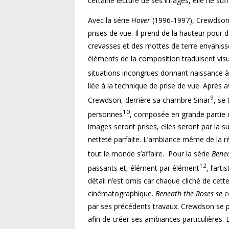
certaine lecture de ses images, elle ne suf
Avec la série
Hover
(1996-1997), Crewdson a
prises de vue. Il prend de la hauteur pour 
crevasses et des mottes de terre envahisse
éléments de la composition traduisent visue
situations incongrues donnant naissance à
liée à la technique de prise de vue. Après
9
Crewdson, derrière sa chambre Sinar
, se
10
personnes
, composée en grande partie de
images seront prises, elles seront par la 
netteté parfaite. L’ambiance même de la r
tout le monde s’affaire. Pour la série
Benea
12
passants et, élément par élément
, l’ar
détail n’est omis car chaque cliché de cett
cinématographique.
Beneath the Roses se
c
par ses précédents travaux. Crewdson se pl
afin de créer ses ambiances particulières.