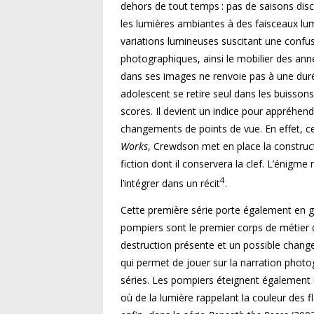
dehors de tout temps : pas de saisons disce
les lumières ambiantes à des faisceaux lum
variations lumineuses suscitant une confu
photographiques, ainsi le mobilier des an
dans ses images ne renvoie pas à une duré
adolescent se retire seul dans les buissons
scores. Il devient un indice pour appréhende
changements de points de vue. En effet, c
Works
, Crewdson met en place la construc
fiction dont il conservera la clef. L’énigme 
4
l’intégrer dans un récit
.
Cette première série porte également en ger
pompiers sont le premier corps de métier qu
destruction présente et un possible change
qui permet de jouer sur la narration photo
séries. Les pompiers éteignent également 
où de la lumière rappelant la couleur des