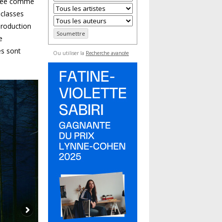
dérée comme
 classes
production
e
es sont
Ou utiliser la
Recherche avancée