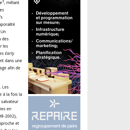
3
ge
, mêlant
des
fs
poralité
. Un
u des
r les
ses
Early
ont dans une
mage afin de
. Les
à la fois la
 salvateur
ies en
98-2002),
approche et