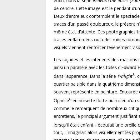
enfin, dans la série
Beneath the Roses
(2003
de cendre. Cette image est le pendant d’un
Deux d’entre eux contemplent le spectacle 
traces d’un passé douloureux, le présent 
même état d’attente. Ces photographies tr
traces enflammées ou à des ruines fumante
visuels viennent renforcer l’événement visib
Les façades et les intérieurs des maisons ne
ainsi un parallèle avec les toiles d’Edward H
5
dans l’apparence. Dans la série
Twilight
, 
quartier paisible dans la quatrième dimens
souvent représenté en peinture. Entourée d’
6
Ophélie
en nuisette flotte au milieu d’un 
comme le remarquent de nombreux critiques 
entretiens, le principal argument justifi
lorsqu’il était enfant il écoutait une oreil
tout, il imaginait alors visuellement les p