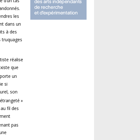
é d’un tas
bandonnés.
endres les
ent dans un
its à des
s truquages
iste réalise
existe que
porte un
e si
urel, son
 étrangeté »
au fil des
omment
enant pas
 une