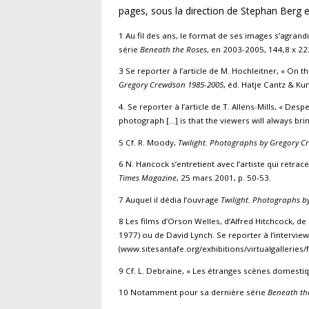
pages, sous la direction de Stephan Berg e
1 Au fil des ans, le format de ses images s’agrand
série
Beneath the Roses
, en 2003-2005, 144,8 x 223
3 Se reporter à l’article de M. Hochleitner, « On t
Gregory Crewdson 1985-2005
, éd. Hatje Cantz & Ku
4. Se reporter à l’article de T. Allens-Mills, « Des
photograph […] is that the viewers will always b
5 Cf. R. Moody,
Twilight. Photographs by Gregory 
6 N. Hancock s’entretient avec l’artiste qui retrac
Times Magazine
, 25 mars 2001, p. 50-53.
7 Auquel il dédia l’ouvrage
Twilight. Photographs 
8 Les films d’Orson Welles, d’Alfred Hitchcock, 
1977) ou de David Lynch. Se reporter à l’intervie
(www.sitesantafe.org/exhibitions/virtualgalleries
9 Cf. L. Debraine, « Les étranges scènes domest
10 Notamment pour sa dernière série
Beneath th