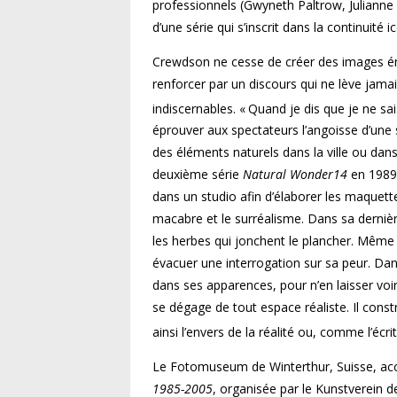
professionnels (Gwyneth Paltrow, Julianne
d’une série qui s’inscrit dans la continuit
Crewdson ne cesse de créer des images éni
renforcer par un discours qui ne lève jamai
indiscernables. « Quand je dis que je ne sa
éprouver aux spectateurs l’angoisse d’une si
des éléments naturels dans la ville ou dans
deuxième série
Natural Wonder14
en 1989 
dans un studio afin d’élaborer les maquette
macabre et le surréalisme. Dans sa derniè
les herbes qui jonchent le plancher. Même
évacuer une interrogation sur sa peur. Dan
dans ses apparences, pour n’en laisser voir
se dégage de tout espace réaliste. Il const
ainsi l’envers de la réalité ou, comme l’écr
Le Fotomuseum de Winterthur, Suisse, accue
1985-2005
, organisée par le Kunstverein d