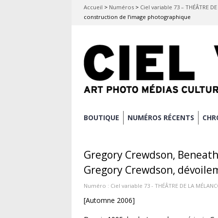
Accueil
>
Numéros
>
Ciel variable 73 – THÉÂTRE D
construction de l’image photographique
Aller
BOUTIQUE
NUMÉROS RÉCENTS
CHR
Menu principal
au
contenu
Gregory Crewdson, Beneath 
principal
Gregory Crewdson, dévoilem
Numéro :
Ciel variable 73 - THÉÂTRE DE LA MÉLANC
[Automne 2006]