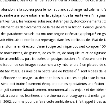
fit cependant pas à cerner dans son entier la production de cet artiste
bandonne la couleur pour le noir et blanc et change radicalement l’
dépeindre une zone urbaine en la déplaçant de la réalité vers l’imaginai
nt les rues, les voitures subissent d’étranges dysfonctionnements ; t
llement les déplacements de la réalité vers la fiction. Ceux-ci génèr
8
 des paradoxes visuels qui ont une origine cinématographique
en gr
 avoir effectué de nombreux repérages dans les banlieues de l’État de 
 transforme en directeur d’une équipe technique pouvant compter 150
 machinistes, de grutiers, de coiffeurs, de maquilleurs et de figurant
suite assemblées, puis truquées en postproduction afin d’obtenir une i
éalisation de ces images ressemble à s’y méprendre à un plateau de 
11
th the Roses
, les rues de la petite ville de Pittsfield
sont vidées de l
tiste élabore son image. Du décor en bois aux traces de pluie sur la rou
e série doit intrinsèquement évoquer pour les spectateurs une fiction
onçoit comme l’aboutissement monumental des enjeux et des idées 
aît à casser les frontières entre cinéma et photographie, à mélanger
 En 2002, comme pour parfaire cette ambivalence, il fait appel à des a