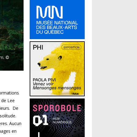
cm. ©
formations
e de Lee
rieurs. De
solitude.
ières. Aucun
images en