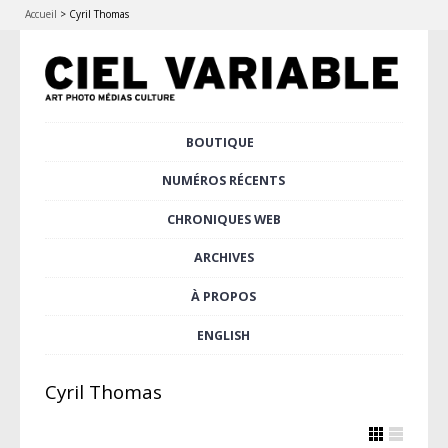
Accueil
>
Cyril Thomas
Aller
BOUTIQUE
Menu principal
au
contenu
NUMÉROS RÉCENTS
principal
CHRONIQUES WEB
ARCHIVES
À PROPOS
ENGLISH
Cyril Thomas