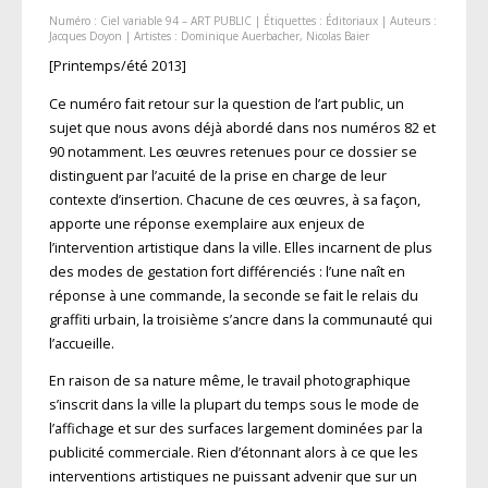
Numéro :
Ciel variable 94 – ART PUBLIC
| Étiquettes :
Éditoriaux
| Auteurs :
Jacques Doyon
| Artistes :
Dominique Auerbacher
,
Nicolas Baier
[Printemps/été 2013]
Ce numéro fait retour sur la question de l’art public, un
sujet que nous avons déjà abordé dans nos numéros 82 et
90 notamment. Les œuvres retenues pour ce dossier se
distinguent par l’acuité de la prise en charge de leur
contexte d’insertion. Chacune de ces œuvres, à sa façon,
apporte une réponse exemplaire aux enjeux de
l’intervention artistique dans la ville. Elles incarnent de plus
des modes de gestation fort différenciés : l’une naît en
réponse à une commande, la seconde se fait le relais du
graffiti urbain, la troisième s’ancre dans la communauté qui
l’accueille.
En raison de sa nature même, le travail photographique
s’inscrit dans la ville la plupart du temps sous le mode de
l’affichage et sur des surfaces largement dominées par la
publicité commerciale. Rien d’étonnant alors à ce que les
interventions artistiques ne puissant advenir que sur un