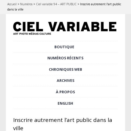
Accueil
>
Numéros
>
Ciel variable 94 – ART PUBLIC
>
Inscrire autrement l’art public
dans la ville
Aller
BOUTIQUE
Menu principal
au
contenu
NUMÉROS RÉCENTS
principal
CHRONIQUES WEB
ARCHIVES
À PROPOS
ENGLISH
Inscrire autrement l’art public dans la
ville