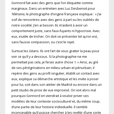
Gonnord fait avec des gens que l’on étiquette comme
marginaux. Dans un entretien avec Luc Desbenoit pour
Télérama
, le photographe d’origine française explique : « J’ai
soif de rencontres avec des gens à part ou les oubliés de
notre société. J’en ai besoin. Ils m’aident à avoir un
comportement juste, sans faux-fuyants ni hypocrisie. Avec
eux, inutile de tricher. On doit se présenter tel qu’on est,
sans fausse compassion, ou c’est le rejet.
Surtout les Gitans. Ils ont l’art de vous gratter la peau pour
voir ce qu’il y a dessous. Si la photographie ne me
permettait pas cela, je ferais autre chose 1. » Ainsi, au gré
de ses pérégrinations en milieu urbain et périurbain, il
repère des gens au profil singulier, établit un contact avec
eux, explique sa démarche artistique et les invite à poser
pour lui, soit dans son atelier de Madrid ou encore dans un
petit studio de prise de vue improvisé. On voit alors mal
pourquoi Gonnord en viendrait à vouloir priver ses
modèles de leur contexte socioculturel et, du même coup,
d’une partie de leur histoire individuelle. Il semble
inconcevable qu’il puisse chercher à les revêtir d’une sorte