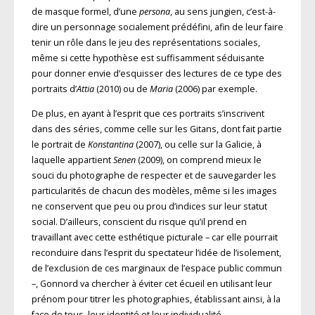
de masque formel, d’une
persona
, au sens jungien, c’est-à-
dire un personnage socialement prédéfini, afin de leur faire
tenir un rôle dans le jeu des représentations sociales,
même si cette hypothèse est suffisamment séduisante
pour donner envie d’esquisser des lectures de ce type des
portraits d’
Attia
(2010) ou de
Maria
(2006) par exemple.
De plus, en ayant à l’esprit que ces portraits s’inscrivent
dans des séries, comme celle sur les Gitans, dont fait partie
le portrait de
Konstantina
(2007), ou celle sur la Galicie, à
laquelle appartient
Senen
(2009), on comprend mieux le
souci du photographe de respecter et de sauvegarder les
particularités de chacun des modèles, même si les images
ne conservent que peu ou prou d’indices sur leur statut
social. D’ailleurs, conscient du risque qu’il prend en
travaillant avec cette esthétique picturale – car elle pourrait
reconduire dans l’esprit du spectateur l’idée de l’isolement,
de l’exclusion de ces marginaux de l’espace public commun
–, Gonnord va chercher à éviter cet écueil en utilisant leur
prénom pour titrer les photographies, établissant ainsi, à la
face de tous, leur identité et leur individualité.