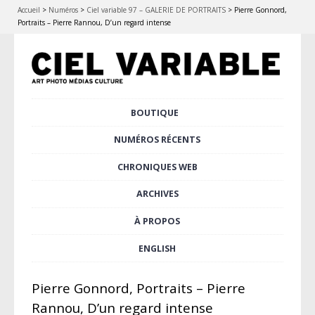
Accueil
>
Numéros
>
Ciel variable 97 – GALERIE DE PORTRAITS
>
Pierre Gonnord,
Portraits – Pierre Rannou, D’un regard intense
Aller
BOUTIQUE
Menu principal
au
contenu
NUMÉROS RÉCENTS
principal
CHRONIQUES WEB
ARCHIVES
À PROPOS
ENGLISH
Pierre Gonnord, Portraits – Pierre
Rannou, D’un regard intense