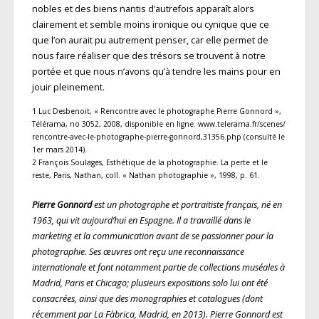
nobles et des biens nantis d’autrefois apparaît alors
clairement et semble moins ironique ou cynique que ce
que l’on aurait pu autrement penser, car elle permet de
nous faire réaliser que des trésors se trouvent à notre
portée et que nous n’avons qu’à tendre les mains pour en
jouir pleinement.
1 Luc Desbenoit, « Rencontre avec le photographe Pierre Gonnord »,
Télérama, no 3052, 2008, disponible en ligne. www.telerama.fr/scenes/
rencontre-avec-le-photographe-pierre-gonnord,31356.php (consulté le
1er mars 2014).
2 François Soulages, Esthétique de la photographie. La perte et le
reste, Paris, Nathan, coll. « Nathan photographie », 1998, p. 61.
Pierre Gonnord
est un photographe et portraitiste français, né en
1963, qui vit aujourd’hui en Espagne. Il a travaillé dans le
marketing et la communication avant de se passionner pour la
photographie. Ses œuvres ont reçu une reconnaissance
internationale et font notamment partie de collections muséales à
Madrid, Paris et Chicago; plusieurs expositions solo lui ont été
consacrées, ainsi que des monographies et catalogues (dont
récemment par La Fàbrica, Madrid, en 2013). Pierre Gonnord est