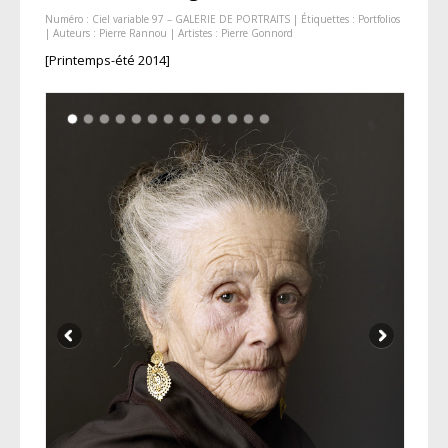
Numéro :
Ciel variable 97 – GALERIE DE PORTRAITS
| Étiquettes :
Portfolios
| Auteurs :
Pierre Rannou
| Artistes :
Pierre Gonnord
[Printemps-été 2014]