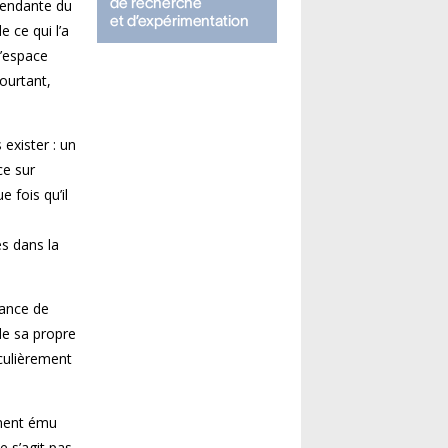
pendante du
e ce qui l’a
d’espace
pourtant,
exister : un
ce sur
e fois qu’il
es dans la
éance de
 de sa propre
iculièrement
ément ému
e s’agit pas