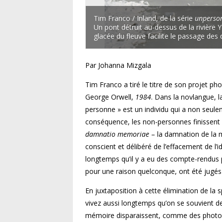
Tim Franco / Inland, de la série
unperso
Un pont détruit au-dessus de la rivière Y
glacée du fleuve facilite le passage des 
Par Johanna Mizgala
Tim Franco a tiré le titre de son projet p
George Orwell,
1984
. Dans la novlangue, l
personne » est un individu qui a non seule
conséquence, les non-personnes finissent pa
damnatio memoriae
– la damnation de la mé
conscient et délibéré de l’effacement de l’i
longtemps qu’il y a eu des compte-rendus pu
pour une raison quelconque, ont été jugés
En juxtaposition à cette élimination de la 
vivez aussi longtemps qu’on se souvient d
mémoire disparaissent, comme des photogra