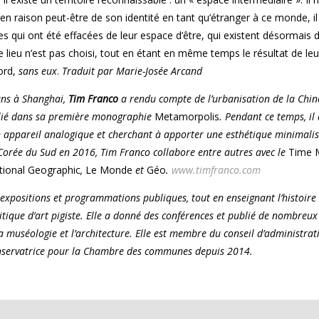
 raison peut-être de son identité en tant qu’étranger à ce monde, il
 qui ont été effacées de leur espace d’être, qui existent désormais 
e lieu n’est pas choisi, tout en étant en même temps le résultat de leu
Nord,
sans eux
.
Traduit par Marie-Josée Arcand
ans à Shanghai,
Tim Franco
a rendu compte de l’urbanisation de la Chine
blié dans sa première monographie
Metamorpolis
. Pendant ce temps, il
un appareil analogique et cherchant à apporter une esthétique minimalis
rée du Sud en 2016, Tim Franco collabore entre autres avec le
Time 
ional Geographic
,
Le Monde
et
Géo
.
www.timfranco.com
xpositions et programmations publiques, tout en enseignant l’histoire d
itique d’art pigiste. Elle a donné des conférences et publié de nombreu
a muséologie et l’architecture. Elle est membre du conseil d’administrat
onservatrice pour la Chambre des communes depuis 2014.