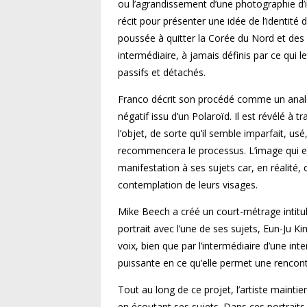
ou l’agrandissement d’une photographie d
récit pour présenter une idée de l’identité 
poussée à quitter la Corée du Nord et des
intermédiaire, à jamais définis par ce qui 
passifs et détachés.
Franco décrit son procédé comme un analogu
négatif issu d’un Polaroïd. Il est révélé à 
l’objet, de sorte qu’il semble imparfait, usé
recommencera le processus. L’image qui en
manifestation à ses sujets car, en réalité, c
contemplation de leurs visages.
Mike Beech a créé un court-métrage intitu
portrait avec l’une de ses sujets, Eun-Ju K
voix, bien que par l’intermédiaire d’une in
puissante en ce qu’elle permet une rencon
Tout au long de ce projet, l’artiste mainti
en écoutant ses sujets. Dans ces portraits, i