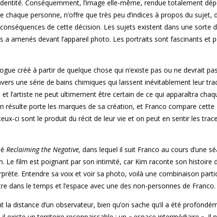
’identité. Conséquemment, l’image elle-même, rendue totalement dé
de chaque personne, n’offre que très peu d’indices à propos du sujet, d
 conséquences de cette décision. Les sujets existent dans une sorte 
les a amenés devant l’appareil photo. Les portraits sont fascinants et 
e créé à partir de quelque chose qui n’existe pas ou ne devrait pas 
travers une série de bains chimiques qui laissent inévitablement leur tra
, et l’artiste ne peut ultimement être certain de ce qui apparaîtra chaqu
 résulte porte les marques de sa création, et Franco compare cette
eux-ci sont le produit du récit de leur vie et on peut en sentir les trac
lé
Reclaiming the Negative,
dans lequel il suit Franco au cours d’une s
im. Le film est poignant par son intimité, car Kim raconte son histoire
terprète. Entendre sa voix et voir sa photo, voilà une combinaison part
tre dans le temps et l’espace avec une des non-personnes de Franco.
ent la distance d’un observateur, bien qu’on sache qu’il a été profond
l existe un territoire reconnaissable : un « espace intermédiaire ». Il n