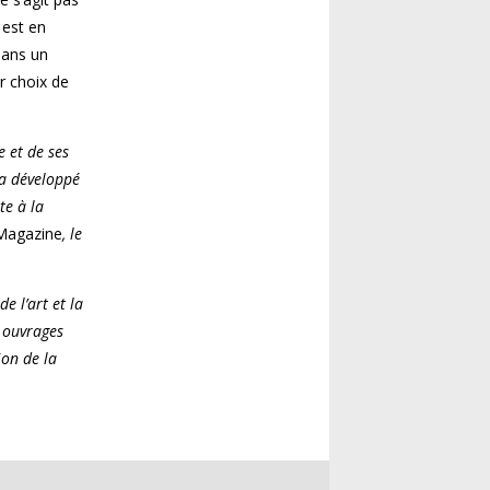
 est en
dans un
r choix de
 et de ses
 a développé
te à la
Magazine
, le
e l’art et la
x ouvrages
ion de la