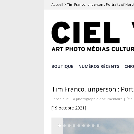
Accueil
>
Tim Franco, unperson : Portraits of Nor
Aller
BOUTIQUE
NUMÉROS RÉCENTS
CHR
Menu principal
au
contenu
Tim Franco, unperson : Port
principal
Chronique :
La photographie documentaire
| Étiqu
[19 octobre 2021]