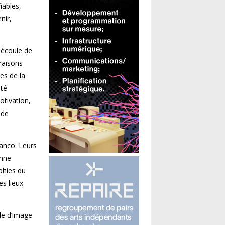
iables,
nir,
 découle de
raisons
ces de la
ôté
otivation,
 de
ranco. Leurs
onne
aphies du
es lieux
de d’image