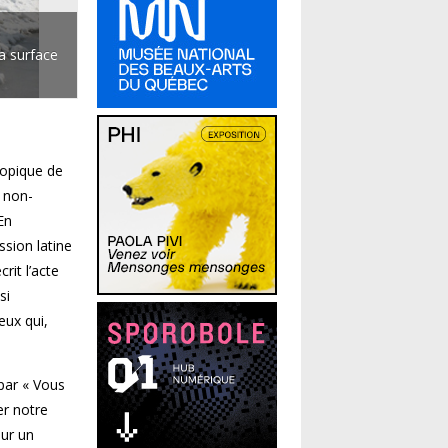
la surface
topique de
« non-
En
ssion latine
rit l’acte
si
eux qui,
 par « Vous
er notre
sur un