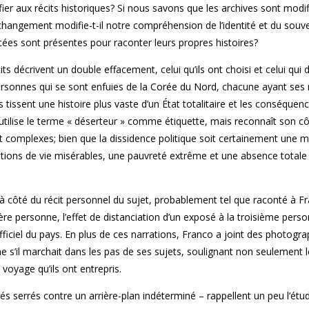
aux récits historiques? Si nous savons que les archives sont modif
changement modifie-t-il notre compréhension de l’identité et du souve
ées sont présentes pour raconter leurs propres histoires?
ts décrivent un double effacement, celui qu’ils ont choisi et celui qui
personnes qui se sont enfuies de la Corée du Nord, chacune ayant ses 
és tissent une histoire plus vaste d’un État totalitaire et les conséquen
 utilise le terme « déserteur » comme étiquette, mais reconnaît son c
t complexes; bien que la dissidence politique soit certainement une m
itions de vie misérables, une pauvreté extrême et une absence totale
e à côté du récit personnel du sujet, probablement tel que raconté à F
ère personne, l’effet de distanciation d’un exposé à la troisième pers
fficiel du pays. En plus de ces narrations, Franco a joint des photogr
 s’il marchait dans les pas de ses sujets, soulignant non seulement l
e voyage qu’ils ont entrepris.
és serrés contre un arrière-plan indéterminé – rappellent un peu l’étu