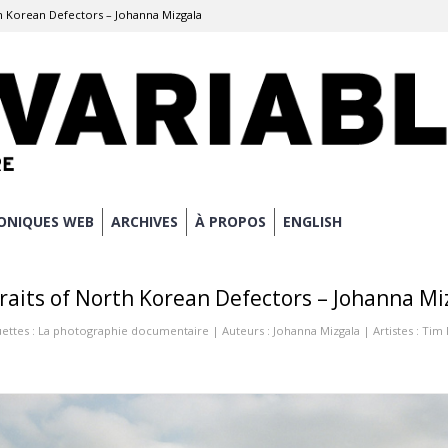
th Korean Defectors – Johanna Mizgala
ONIQUES WEB
ARCHIVES
À PROPOS
ENGLISH
raits of North Korean Defectors – Johanna Mi
ettes :
La photographie documentaire
| Auteurs :
Johanna Mizgala
| Artistes :
Tim 