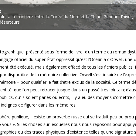
n
alu, à la frontière entre la Corée du Nord et la Chine. Pendant l’hiver, 
déserteurs.
hotographique, présenté sous forme de livre, d’un terme du roman dys
angage officiel du super-État oppressif qu’est l’Océania d’Orwell, une 
ment été exécuté, mais également effacé de tous les fichiers publics. 
r disparaître de la mémoire collective. Orwell s’est inspiré de l’expre
moire – pour qualifier le fait d’être exclus de la société. Ce terme déc
dentité, que l’on peut retracer jusque dans un passé très lointain; d’aus
blics, qu’ils soient parlés ou écrits, il y a eu des moyens d’omettre c
 indignes de figurer dans les mémoires.
sphère publique, il existe un proverbe russe qui se traduit peu ou prou
e vous ». Si les choses sur lesquelles nous nous reposons pour appuy
phies ou des traces physiques d’existence telles qu’une signature 