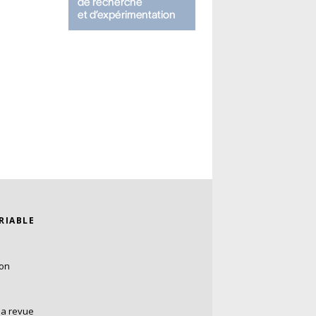
ARIABLE
ion
la revue