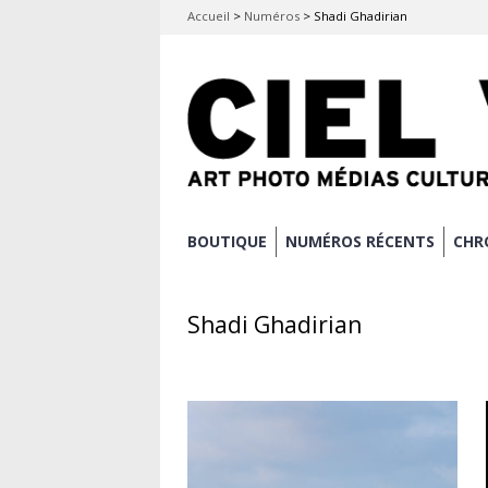
Accueil
>
Numéros
>
Shadi Ghadirian
Aller
BOUTIQUE
NUMÉROS RÉCENTS
CHR
Menu principal
au
contenu
Shadi Ghadirian
principal