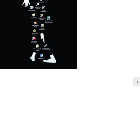
L
nomie