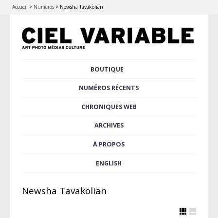
Accueil
>
Numéros
>
Newsha Tavakolian
Aller
BOUTIQUE
Menu principal
au
contenu
NUMÉROS RÉCENTS
principal
CHRONIQUES WEB
ARCHIVES
À PROPOS
ENGLISH
Newsha Tavakolian