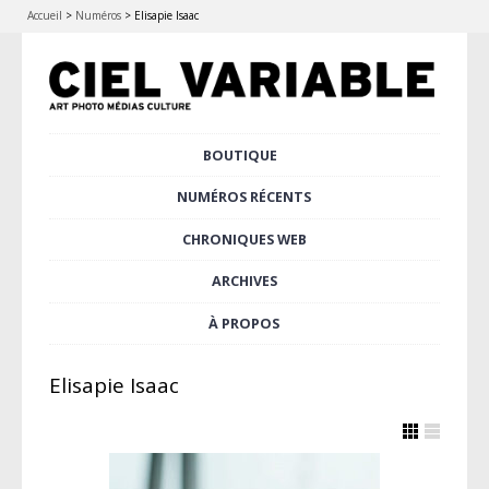
Accueil
>
Numéros
>
Elisapie Isaac
Aller
BOUTIQUE
Menu principal
au
contenu
NUMÉROS RÉCENTS
principal
CHRONIQUES WEB
ARCHIVES
À PROPOS
Elisapie Isaac