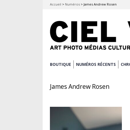
Accueil
>
Numéros
>
James Andrew Rosen
Aller
BOUTIQUE
NUMÉROS RÉCENTS
CHR
Menu principal
au
contenu
James Andrew Rosen
principal