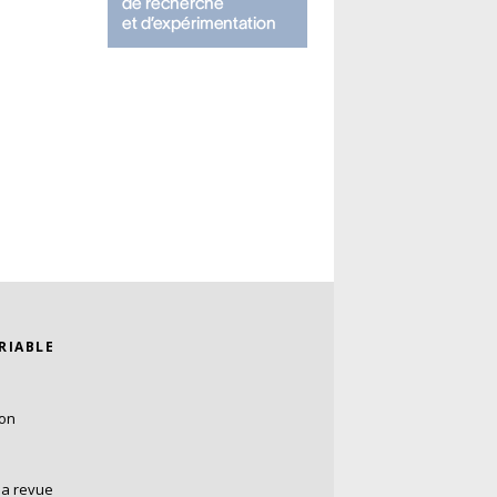
ARIABLE
ion
la revue