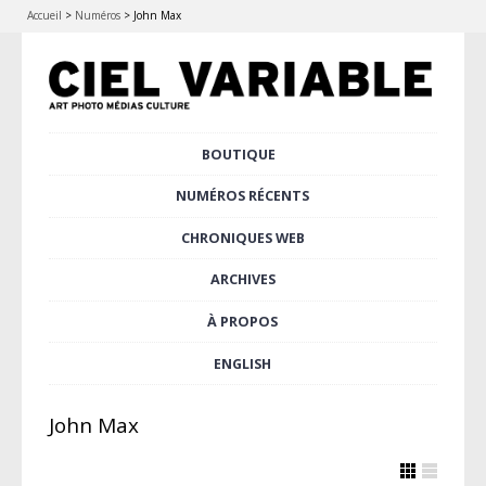
Accueil
>
Numéros
>
John Max
Aller
BOUTIQUE
Menu principal
au
contenu
NUMÉROS RÉCENTS
principal
CHRONIQUES WEB
ARCHIVES
À PROPOS
ENGLISH
John Max