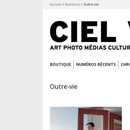
Accueil
>
Numéros
>
Outre-vie
Aller
BOUTIQUE
NUMÉROS RÉCENTS
CHR
Menu principal
au
contenu
Outre-vie
principal