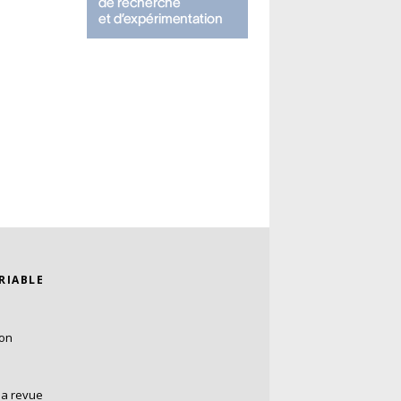
ARIABLE
ion
la revue