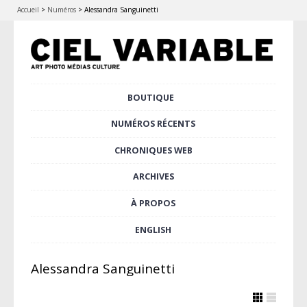
Accueil
>
Numéros
>
Alessandra Sanguinetti
Aller
BOUTIQUE
Menu principal
au
contenu
NUMÉROS RÉCENTS
principal
CHRONIQUES WEB
ARCHIVES
À PROPOS
ENGLISH
Alessandra Sanguinetti