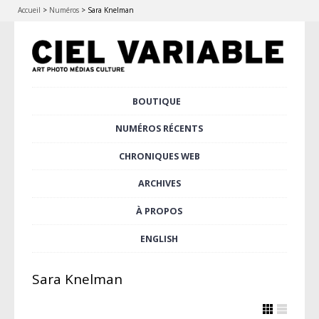
Accueil
>
Numéros
>
Sara Knelman
Aller
BOUTIQUE
Menu principal
au
contenu
NUMÉROS RÉCENTS
principal
CHRONIQUES WEB
ARCHIVES
À PROPOS
ENGLISH
Sara Knelman