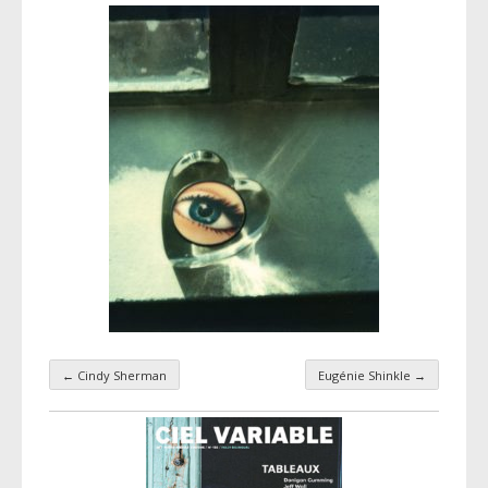
←
Cindy Sherman
Eugénie Shinkle
→
Navigation par taxonomie