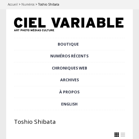
Accueil
>
Numéros
>
Toshio Shibata
Aller
BOUTIQUE
Menu principal
au
contenu
NUMÉROS RÉCENTS
principal
CHRONIQUES WEB
ARCHIVES
À PROPOS
ENGLISH
Toshio Shibata