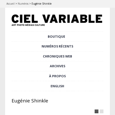
Accueil
>
Numéros
>
Eugénie Shinkle
Aller
BOUTIQUE
Menu principal
au
contenu
NUMÉROS RÉCENTS
principal
CHRONIQUES WEB
ARCHIVES
À PROPOS
ENGLISH
Eugénie Shinkle