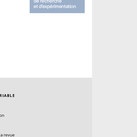
ARIABLE
ion
la revue