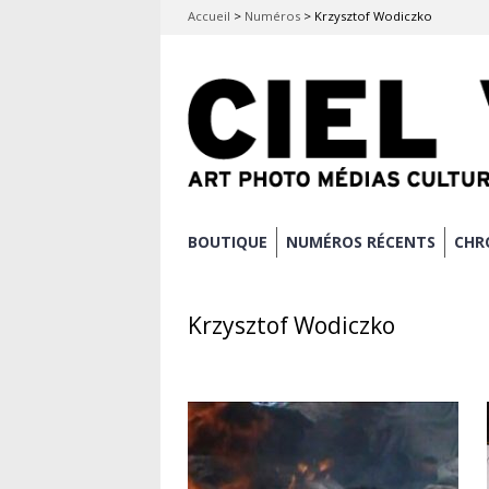
Accueil
>
Numéros
>
Krzysztof Wodiczko
Aller
BOUTIQUE
NUMÉROS RÉCENTS
CHR
Menu principal
au
contenu
Krzysztof Wodiczko
principal