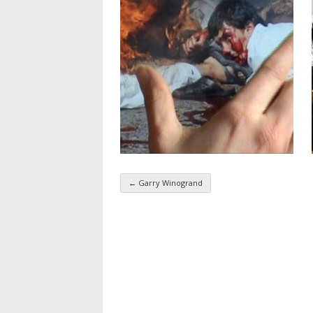
←
Garry Winogrand
Navigation par taxo